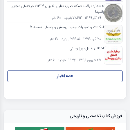
هشدار؛ مراقب «سکه ضرب تقلبی 5 ریال 1313» در فضای مجازی
باشید!
09 آذر 1399 - 78192 بازدید - 60 نظر
امکانات و تغییرات جدید پرسش و پاسخ - نسخه 5
20 آبان 1399 - 26605 بازدید - 20 نظر
اختلال بدلیل بروز رسانی
25 شهریور 1399 - 19436 بازدید - 6 نظر
همه اخبار
فروش کتاب تخصصی و تاریخی