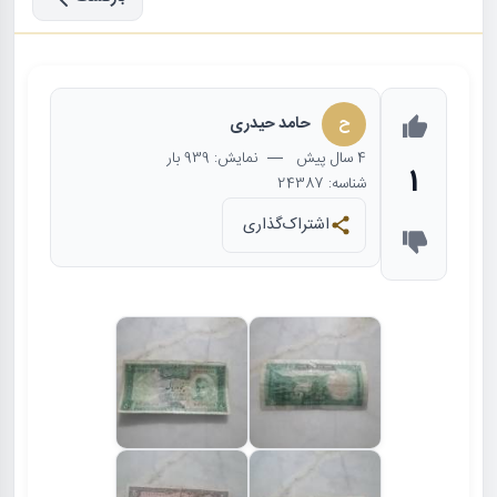
ح
حامد حیدری
4 سال
پیش
— نمایش: 939 بار
1
شناسه: 24387
اشتراک‌گذاری