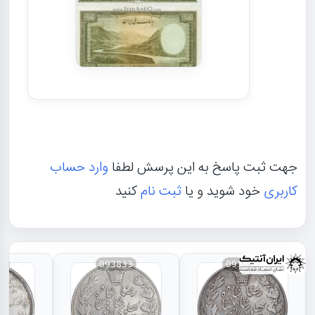
جهت ثبت پاسخ به این پرسش لطفا
وارد حساب
کاربری
خود شوید و یا
ثبت نام
کنید
31
093833
093834