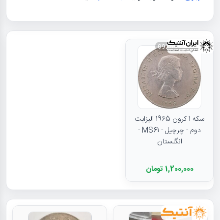
092663
سکه 1 کرون 1965 الیزابت
دوم - چرچیل - MS61 -
انگلستان
1,200,000 تومان