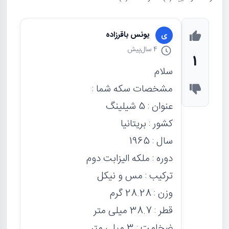
یونس باقرزاده
ی
4 سال
پیش
1
سلام
مشخصات سکه شما :
عنوان : 5 شیلینگ
کشور : بریتانیا
سال : 1965
دوره : ملکه الیزابت دوم
ترکیب : مس و نیکل
وزن : 28.28 گرم
قطر : 38.7 میلی متر
ضخامت : 3 میلی متر