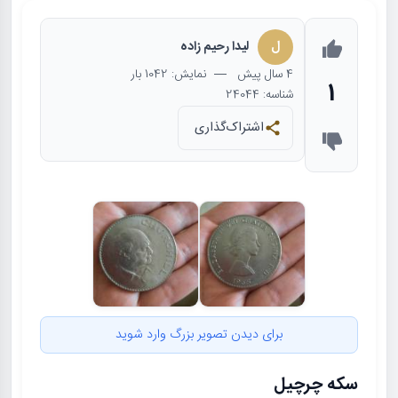
ل
لیدا رحیم زاده
4 سال
پیش
— نمایش: 1042 بار
1
شناسه: 24044
اشتراک‌گذاری
برای دیدن تصویر بزرگ وارد شوید
سکه چرچیل