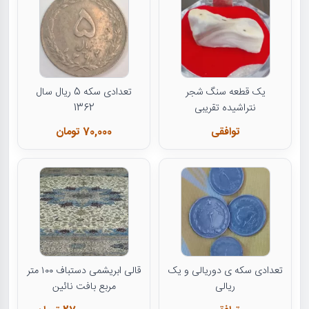
یک قطعه سنگ شجر
تعدادی سکه 5 ریال سال
نتراشیده تقریبی
1362
توافقی
70,000 تومان
تعدادی سکه ی دوریالی و یک
قالی ابریشمی دستباف ۱۰۰ متر
ریالی
مربع بافت نائین