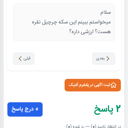
سلام
میخواستم ببینم این سکه چرچیل نقره
هست؟ ارزشی داره؟
بعدی
قبلی
ثبت آگهی در پلتفرم آنتیک
2
پاسخ
+ درج پاسخ
در انتظار تایید (
0
) — رد شده (
0
)