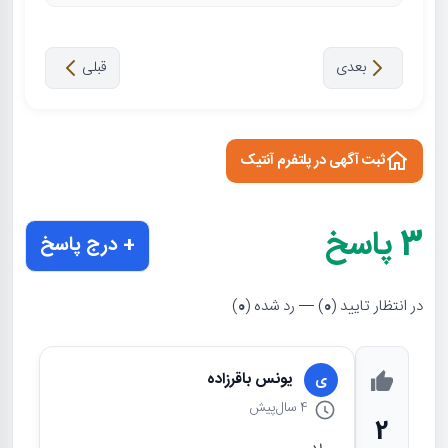
بعدی
قبلی
ثبت آگهی در پلتفرم آنتیک
3
پاسخ
+ درج پاسخ
در انتظار تایید (
0
) — رد شده (
0
)
یونس باقرزاده
ی
4 سال
پیش
2