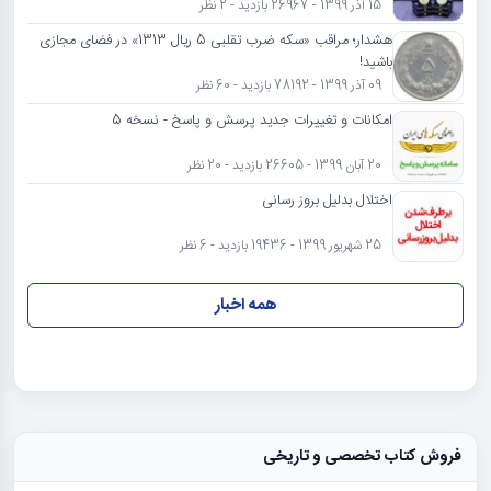
15 آذر 1399 - 26967 بازدید - 2 نظر
هشدار؛ مراقب «سکه ضرب تقلبی 5 ریال 1313» در فضای مجازی
باشید!
09 آذر 1399 - 78192 بازدید - 60 نظر
امکانات و تغییرات جدید پرسش و پاسخ - نسخه 5
20 آبان 1399 - 26605 بازدید - 20 نظر
اختلال بدلیل بروز رسانی
25 شهریور 1399 - 19436 بازدید - 6 نظر
همه اخبار
فروش کتاب تخصصی و تاریخی