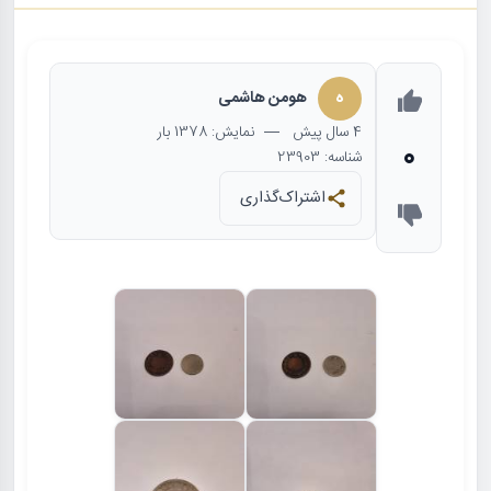
ه
هومن هاشمی
4 سال
پیش
— نمایش: 1378 بار
0
شناسه: 23903
اشتراک‌گذاری