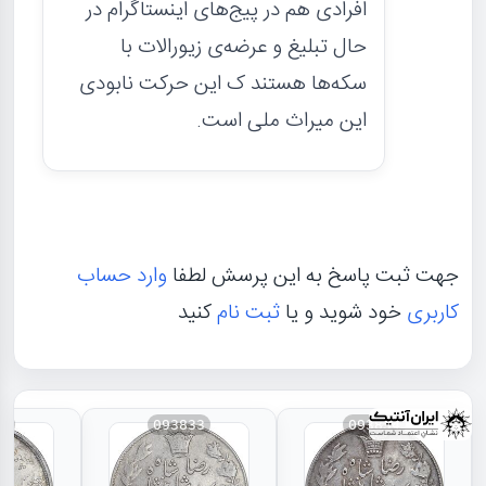
افرادی هم در پیج‌های اینستاگرام در
حال تبلیغ و عرضه‌ی زیورالات با
سکه‌ها هستند ک این حرکت نابودی
این میراث ملی است.
جهت ثبت پاسخ به این پرسش لطفا
وارد حساب
کاربری
خود شوید و یا
ثبت نام
کنید
31
093833
093834