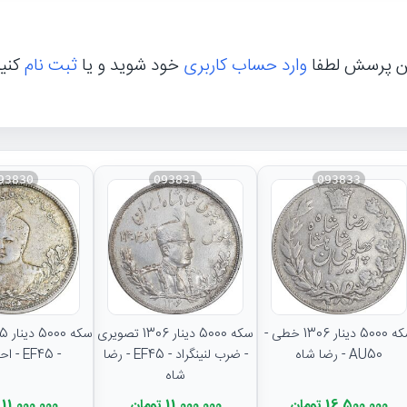
ن پرسش لطفا
وارد حساب کاربری
خود شوید و یا
ثبت نام
کنی
93830
093831
093833
سکه 5000 دینار 1306 خطی -
سکه 5000 دینار 1306 تصویری
AU50 - رضا شاه
- ضرب لنینگراد - EF45 - رضا
- EF45 - احمد شاه
شاه
16,500,000 تومان
11,000,000 تومان
11,000,000 تومان