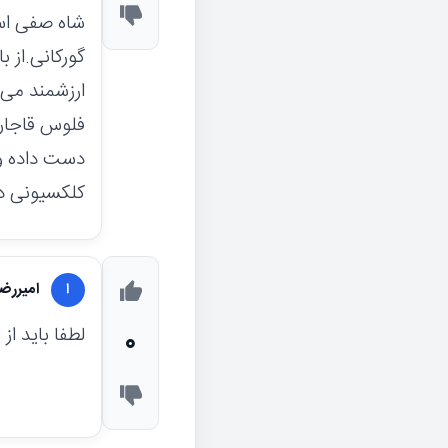
شاه صفی اس
گورکانی.از 
ارزشمند می 
فلوس قاجاری
دست داده و 
کلکسیونی دا
امیررض
ا
لطفا باید ا
0