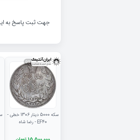
جهت ثبت پاسخ به ای
093834
سکه 5000 دینار 1306 خطی -
EF40 - رضا شاه
15,500,000 تومان