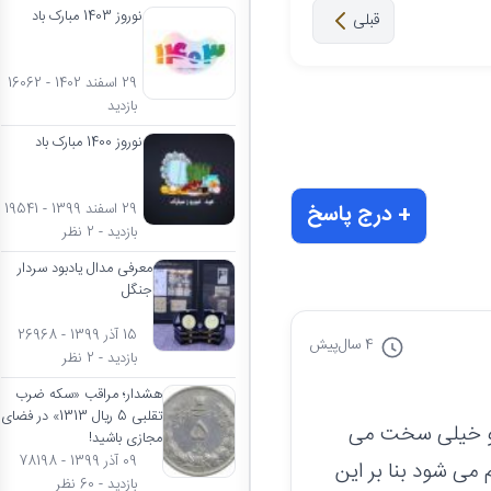
نوروز 1403 مبارک باد
قبلی
29 اسفند 1402 - 16062
بازدید
نوروز 1400 مبارک باد
29 اسفند 1399 - 19541
+ درج پاسخ
بازدید - 2 نظر
معرفی مدال یادبود سردار
جنگل
15 آذر 1399 - 26968
4 سال
پیش
بازدید - 2 نظر
هشدار؛ مراقب «سکه ضرب
تقلبی 5 ریال 1313» در فضای
 و خیلی سخت می
مجازی باشید!
09 آذر 1399 - 78198
 شود بنا بر این
بازدید - 60 نظر