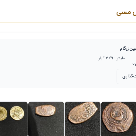
س مسی
ن زرگام
— نمایش: 11379 بار
‌گذاری