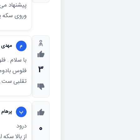
پیشنهاد می
وروی سکه پ
مهدی ش
م
3
تقلبی ست. 
پرهام ق
پ
درود
0
از بالا سک