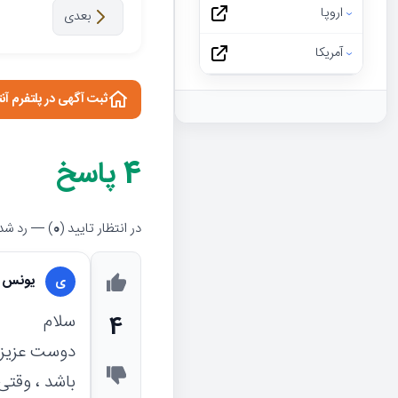
اروپا
بعدی
آمریکا
ثبت آگهی در پلتفرم آن
4
پاسخ
در انتظار تایید (
0
) — رد شده
یونس ب
ی
سلام
4
دوست عزیز 
باشد ، وقت