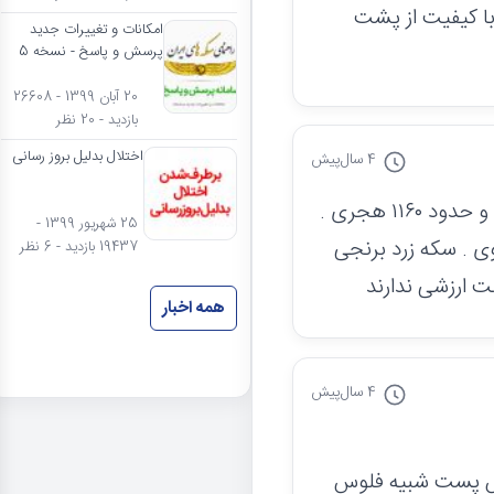
با کیفیت از پشت
امکانات و تغییرات جدید
پرسش و پاسخ - نسخه 5
20 آبان 1399 - 26608
بازدید - 20 نظر
اختلال بدلیل بروز رسانی
4 سال
پیش
با سلام . فلوس با نقش طاوس احتمال دارد ضرب مازندران باشد و صفویه و حدود ۱۱۶۰ هجری .
25 شهریور 1399 -
ود ۱۱۳۰ هجری باشد و صفوی . سکه زرد برنجی
19437 بازدید - 6 نظر
 ارزشی ندارند
همه اخبار
4 سال
پیش
وس پست شبیه فلوس