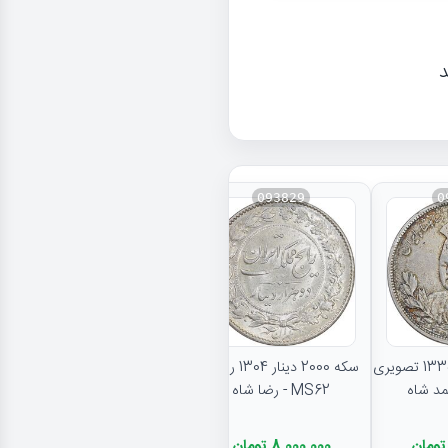
د
093829
0
نتایج بیشتر...
سکه 5000 دینار 1335 تصویری
سکه 2000 دینار 1304 رایج -
MS62 - رضا شاه
8,000,000 تومان