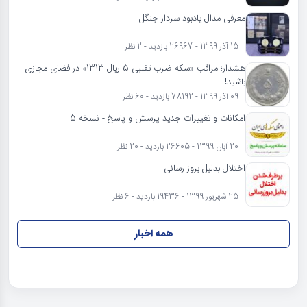
معرفی مدال یادبود سردار جنگل
15 آذر 1399 - 26967 بازدید - 2 نظر
هشدار؛ مراقب «سکه ضرب تقلبی 5 ریال 1313» در فضای مجازی
باشید!
09 آذر 1399 - 78192 بازدید - 60 نظر
امکانات و تغییرات جدید پرسش و پاسخ - نسخه 5
20 آبان 1399 - 26605 بازدید - 20 نظر
اختلال بدلیل بروز رسانی
25 شهریور 1399 - 19436 بازدید - 6 نظر
همه اخبار