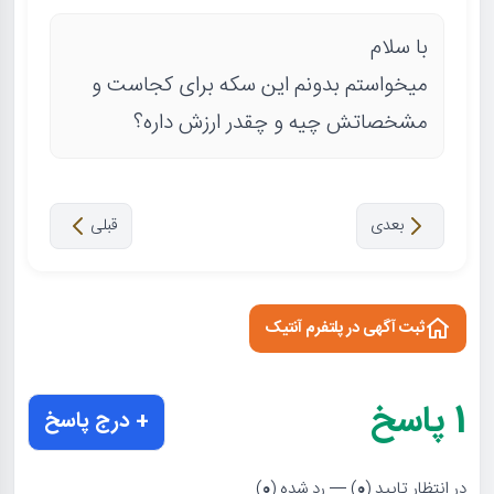
با سلام
میخواستم بدونم این سکه برای کجاست و
مشخصاتش چیه و چقدر ارزش داره؟
بعدی
قبلی
ثبت آگهی در پلتفرم آنتیک
1
پاسخ
+ درج پاسخ
در انتظار تایید (
0
) — رد شده (
0
)