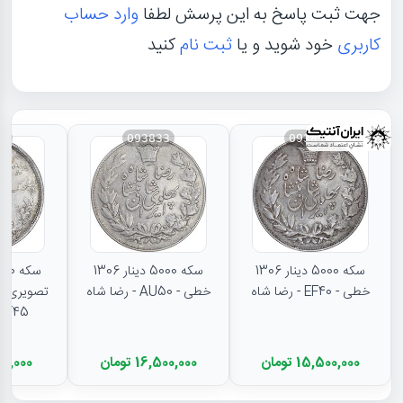
جهت ثبت پاسخ به این پرسش لطفا
وارد حساب
کاربری
خود شوید و یا
ثبت نام
کنید
31
093833
093834
سکه 5000 دینار 1306
سکه 5000 دینار 1306
خطی - EF40 - رضا شاه
خطی - AU50 - رضا شاه
تصویری - 
EF45 - رضا شا
15,500,000 تومان
16,500,000 تومان
11,000,000