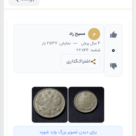
م
مسیح راد
4 سال
پیش
— نمایش: 2537 بار
0
شناسه: 22844
اشتراک‌گذاری
برای دیدن تصویر بزرگ وارد شوید