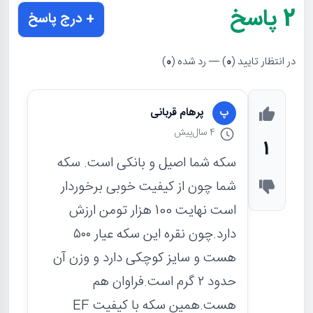
2
پاسخ
+ درج پاسخ
در انتظار تایید (
0
) — رد شده (
0
)
پرهام قربانی
پ
4 سال
پیش
1
سکه شما اصیل و بانکی است. سکه
شما چون از کیفیت خوبی برخوردار
است نهایت 100 هزار تومن ارزش
دارد.چون نقره این سکه عیار ۵۰۰
هست و سایز کوچکی دارد و وزن آن
حدود ۲ گرم است.فراوان هم
هست.همین سکه با کیفیت EF