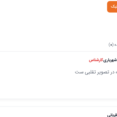
تیک
 (
0
)
هریاری
کارشناس
ه در تصویر تقلبی ست
ربانی