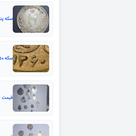
سکه پنج
سکه 50ریالی 60 دور جمهوری
قیمت ک