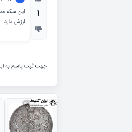
این سکه مطم
1
ارزش دارد
جهت ثبت پاسخ به ای
093834