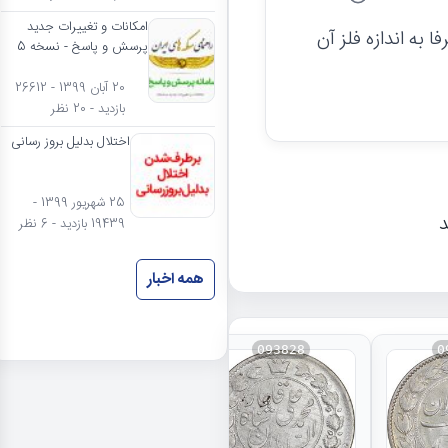
امکانات و تغییرات جدید
به اندازه فلز آن
پرسش و پاسخ - نسخه 5
20 آبان 1399 - 26612
بازدید - 20 نظر
اختلال بدلیل بروز رسانی
25 شهریور 1399 -
د
19439 بازدید - 6 نظر
همه اخبار
093828
0