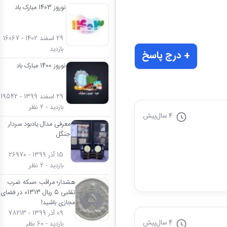
نوروز 1403 مبارک باد
29 اسفند 1402 - 16067
بازدید
+ درج پاسخ
نوروز 1400 مبارک باد
29 اسفند 1399 - 19542
بازدید - 2 نظر
4 سال
پیش
معرفی مدال یادبود سردار
جنگل
15 آذر 1399 - 26970
بازدید - 2 نظر
هشدار؛ مراقب «سکه ضرب
تقلبی 5 ریال 1313» در فضای
مجازی باشید!
09 آذر 1399 - 78213
4 سال
پیش
بازدید - 60 نظر