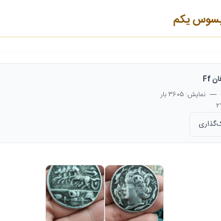
یسوس یکم
ن Ff
— نمایش: 3605 بار
‌گذاری