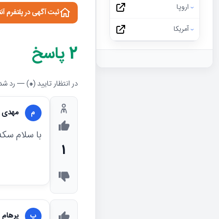
اروپا
ثبت آگهی در پلتفرم آن
آمریکا
2
پاسخ
در انتظار تایید (
0
) — رد شده
مهدی ش
م
با سلام سک
1
پرهام ق
پ