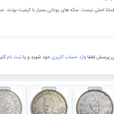
ئنا اصلی نیست. سکه های یونانی بسیار با کیفیت بودند. صرفا 
ن پرسش لطفا
وارد حساب کاربری
خود شوید و یا
ثبت نام
کنی
93829
093830
093831