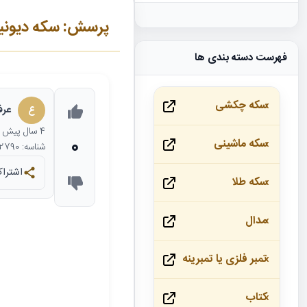
پرسش: سکه دیون
فهرست دسته بندی ها
سکه چکشی
ع
عرفا
4 سال
پیش
0
سکه ماشینی
شناسه: 22790
اشتراک
سکه طلا
مدال
تمبر فلزی یا تمبرینه
کتاب