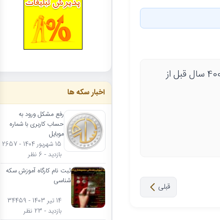
سلام دوستان من یک سکه دارم متعلق به دیونیسوس یکم سیراکوس و حدودا 400 سال قبل از
اخبار سکه ها
رفع مشکل ورود به
حساب کاربری با شماره
موبایل
15 شهریور 1404 - 2657
بازدید - 6 نظر
ثبت نام کارگاه آموزش سکه
شناسی
قبلی
14 تیر 1403 - 34459
بازدید - 23 نظر