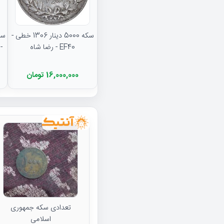
سکه 5000 دینار 1306 خطی -
EF40 - رضا شاه
16,000,000 تومان
تعدادی سکه جمهوری
اسلامی