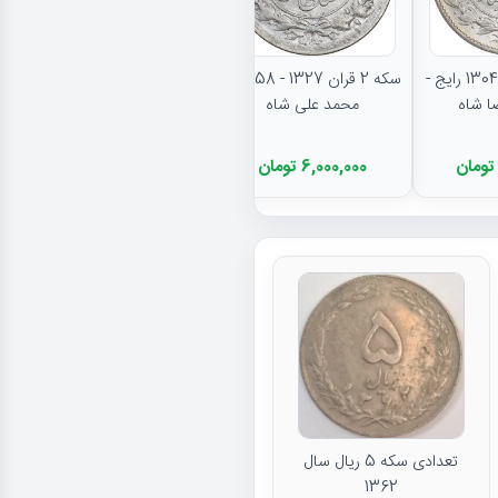
نتایج بیشتر...
سکه 2000 دینار 1304 رایج -
سکه 2 قران 1327 - AU58 -
محمد علی شاه
6,000,000 تومان
تعدادی سکه 5 ریال سال
1362