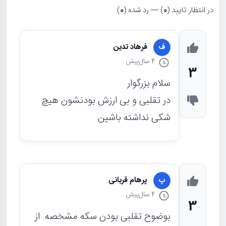
در انتظار تایید (
0
) — رد شده (
0
)
فرهاد تدین
ف
4 سال
پیش
3
سلام بزرگوار
در تقلبی و بی ارزش بودنشون هیچ
شکی نداشته باشین
پرهام قربانی
پ
4 سال
پیش
3
بوضوح تقلبی بودن سکه مشخصه. از