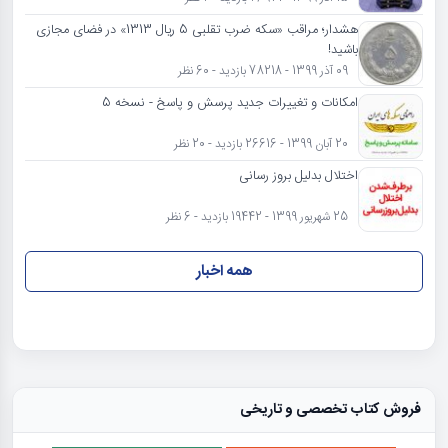
هشدار؛ مراقب «سکه ضرب تقلبی 5 ریال 1313» در فضای مجازی
باشید!
09 آذر 1399 - 78218 بازدید - 60 نظر
امکانات و تغییرات جدید پرسش و پاسخ - نسخه 5
20 آبان 1399 - 26616 بازدید - 20 نظر
اختلال بدلیل بروز رسانی
25 شهریور 1399 - 19442 بازدید - 6 نظر
همه اخبار
فروش کتاب تخصصی و تاریخی