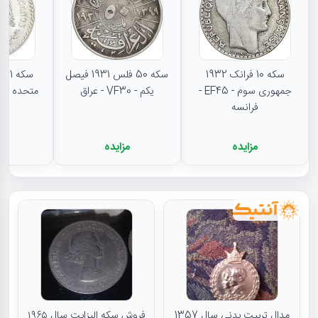
سکه 10 فرانک 1932
سکه 50 فلس 1931 فیصل
جمهوری سوم - EF45 -
یکم - VF30 - عراق
متحده - MS62 - مکزیک
فرانسه
مزایده
مزایده
م
مدال تربیت بدنی سال 1357
فروش سکه الیزابت سال ۱۹۶۵