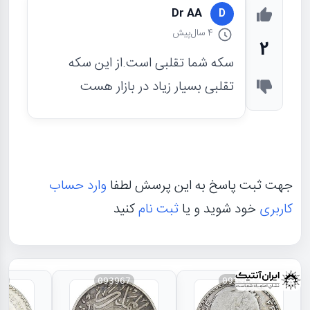
Dr AA
D
4 سال
پیش
2
سکه شما تقلبی است.از این سکه
تقلبی بسیار زیاد در بازار هست
جهت ثبت پاسخ به این پرسش لطفا
وارد حساب
کاربری
خود شوید و یا
ثبت نام
کنید
66
093967
093968