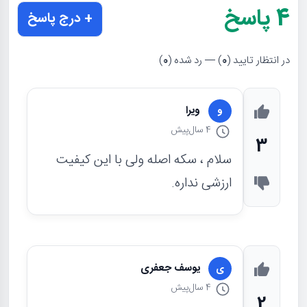
4
پاسخ
+ درج پاسخ
در انتظار تایید (
0
) — رد شده (
0
)
ویرا
و
4 سال
پیش
3
سلام ، سکه اصله ولی با این کیفیت
ارزشی نداره.
یوسف جعفری
ی
4 سال
پیش
2