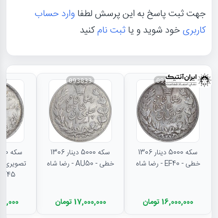
جهت ثبت پاسخ به این پرسش لطفا
وارد حساب
کاربری
خود شوید و یا
ثبت نام
کنید
31
093833
093834
سکه 5000 دینار 1306
سکه 5000 دینار 1306
خطی - EF40 - رضا شاه
خطی - AU50 - رضا شاه
تصویری - 
EF45 - رضا شا
16,000,000 تومان
17,000,000 تومان
11,500,000