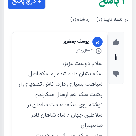
3
پاسخ
+ درج پاسخ
در انتظار تایید (
0
) — رد شده (
0
)
یوسف جعفری
ی
5 سال
پیش
1
سلام دوست عزیز،
سکه نشان داده شده به سکه اصل
شباهت بسیاری دارد، کاش تصویری از
پشت سکه هم ارسال میکردین
نوشته روی سکه؛ هست سلطان بر
سلاطین جهان / شاه شاهان نادر
صاحبقران