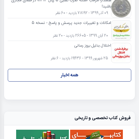
هشدار؛ مراقب «سکه ضرب تقلبی 5 ریال 1313» در فضای مجازی
باشید!
09 آذر 1399 - 78192 بازدید - 60 نظر
امکانات و تغییرات جدید پرسش و پاسخ - نسخه 5
20 آبان 1399 - 26605 بازدید - 20 نظر
اختلال بدلیل بروز رسانی
25 شهریور 1399 - 19436 بازدید - 6 نظر
همه اخبار
فروش کتاب تخصصی و تاریخی