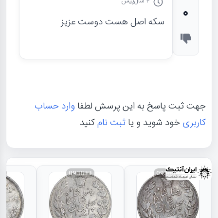
4 سال
پیش
0
سکه اصل هست دوست عزیز
جهت ثبت پاسخ به این پرسش لطفا
وارد حساب
کاربری
خود شوید و یا
ثبت نام
کنید
31
093833
093834