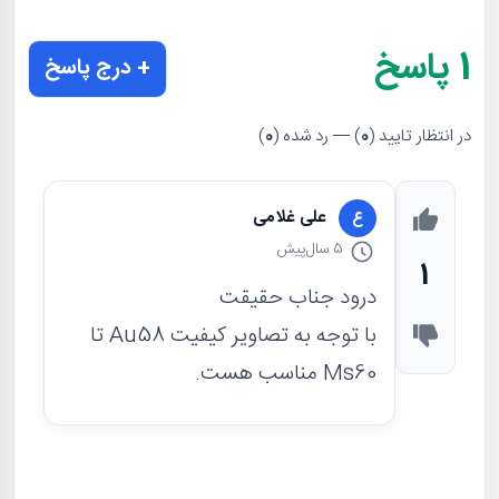
1
پاسخ
+ درج پاسخ
در انتظار تایید (
0
) — رد شده (
0
)
علی غلامی
ع
5 سال
پیش
1
درود جناب حقیقت
با توجه به تصاویر کیفیت Au58 تا
Ms60 مناسب هست.