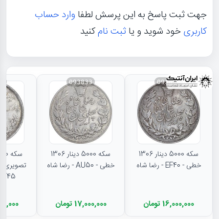
جهت ثبت پاسخ به این پرسش لطفا
وارد حساب
کاربری
خود شوید و یا
ثبت نام
کنید
31
093833
093834
سکه 5000 دینار 1306
سکه 5000 دینار 1306
خطی - EF40 - رضا شاه
خطی - AU50 - رضا شاه
تصویری - 
EF45 - رضا شا
16,000,000 تومان
17,000,000 تومان
11,500,000