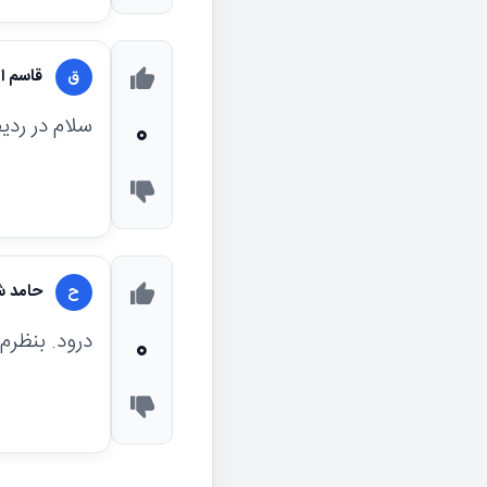
قاسم 
ق
سلام در ردیف ms ها بنظ
0
حامد ش
ح
درود. بنظرم AU50 باشه
0