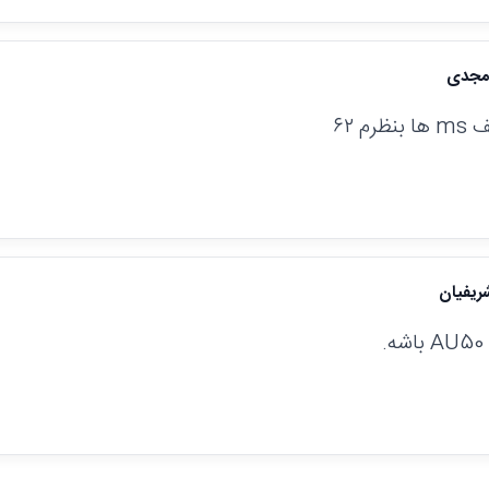
امجدی
رم ۶۲
ريفيان
.