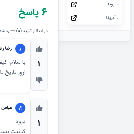
اروپا
6
پاسخ
آمریکا
در انتظار تایید (
0
) — رد شده
رضا رض
ر
1
ارور تاریخ 
عباس ک
ع
درود
1
کیفیت بسیار عال