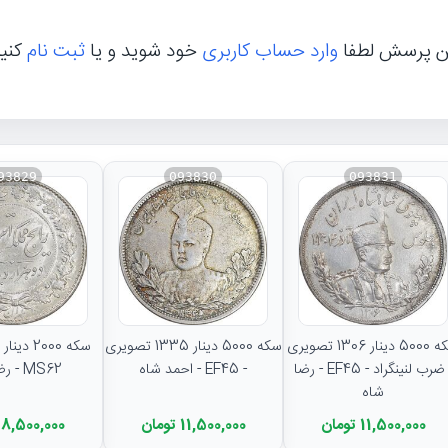
ن پرسش لطفا
وارد حساب کاربری
خود شوید و یا
ثبت نام
کنی
93829
093830
093831
سکه 5000 دینار 1306 تصویری
سکه 5000 دینار 1335 تصویری
- ضرب لنینگراد - EF45 - رضا
- EF45 - احمد شاه
MS62 - رضا شاه
شاه
11,500,000 تومان
11,500,000 تومان
8,500,000 تومان