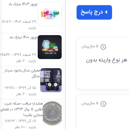
نوروز 1403 مبارک باد
+ درج پاسخ
29 اسفند 1402 - 16067
بازدید
نوروز 1400 مبارک باد
5 سال
پیش
29 اسفند 1399 - 19542
 کیفیت EF و قیمت هم بین ۴۵۰ تا ۵۰۰؛ قیمت سکه تاریخ ۱۳۱۴ با هر نوع واریته بدون
بازدید - 2 نظر
معرفی مدال یادبود سردار
جنگل
15 آذر 1399 - 26970
بازدید - 2 نظر
5 سال
پیش
هشدار؛ مراقب «سکه ضرب
تقلبی 5 ریال 1313» در فضای
مجازی باشید!
09 آذر 1399 - 78213
بازدید - 60 نظر