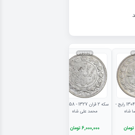
د
093828
0
نتایج بیشتر...
سکه 2000 دینار 1304 رایج -
سکه 2 قران 1327 - AU58 -
محمد علی شاه
6,000,000 تومان