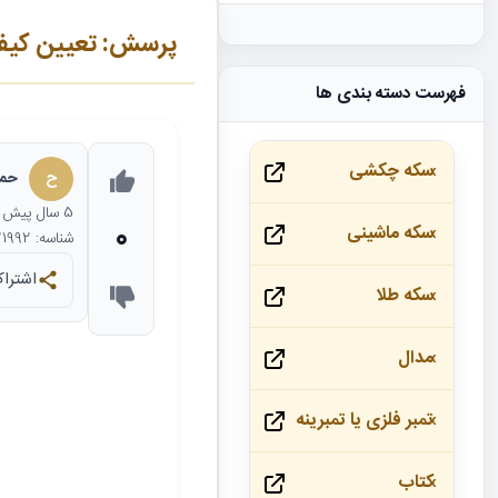
پرسش: تعیین کیف
فهرست دسته بندی ها
سکه چکشی
ح
حمی
5 سال
پیش
0
سکه ماشینی
شناسه: 21992
اشتراک
سکه طلا
مدال
تمبر فلزی یا تمبرینه
کتاب