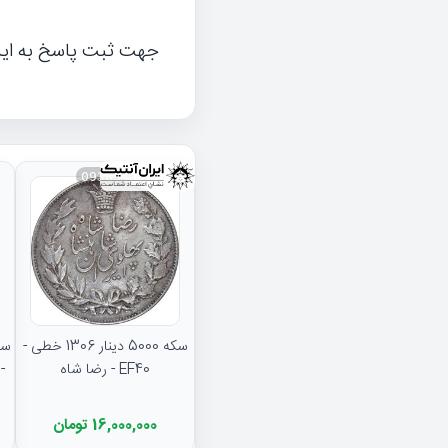
جهت ثبت پاسخ به ای
093834
سکه 5000 دینار 1306 خطی -
EF40 - رضا شاه
16,000,000 تومان