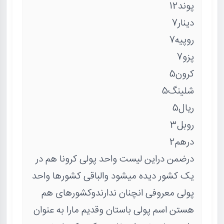
پوند12
دینار7
روپیه7
پزو7
کرون5
شلینگ5
ریال5
روبل3
درهم2
درضمن دراین لیست واحد پولی کرونا هم در
یک کشور دیده میشود والباقی کشورها واحد
پولی معروفی انچنان ندارندوکشورهای هم
هستن اسم پولی باستان وقدیم مارا به عنوان