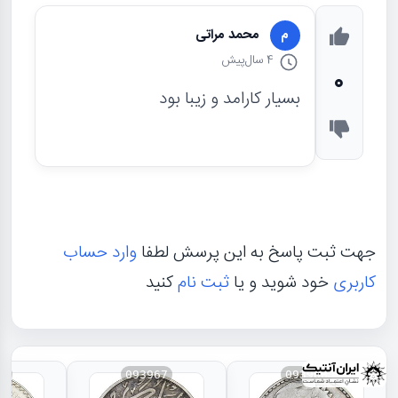
محمد مراتی
م
4 سال
پیش
0
بسیار کارامد و زیبا بود
جهت ثبت پاسخ به این پرسش لطفا
وارد حساب
کاربری
خود شوید و یا
ثبت نام
کنید
66
093967
093968