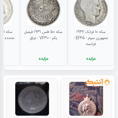
سکه 10 فرانک 1932
سکه 50 فلس 1931 فیصل
جمهوری سوم - EF45 -
یکم - VF30 - عراق
متحده - MS62 - مکزیک
فرانسه
مزایده
مزایده
م