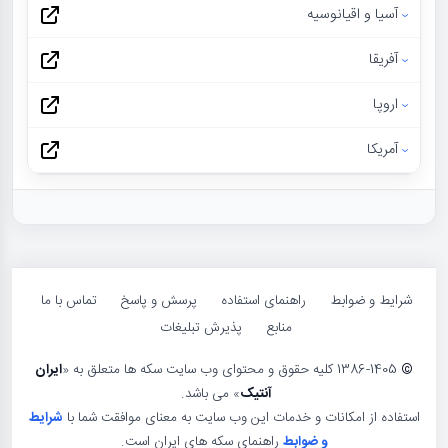
آسیا و اقیانوسیه
آفریقا
اروپا
آمریکا
شرایط و ضوابط
راهنمای استفاده
پرسش و پاسخ
تماس با ما
منابع
پذیرش تبلیغات
©
1386-1405 کلیه حقوق و محتوای وب سایت سکه ها متعلق به «
ایران
آنتیک
» می باشد.
استفاده از امکانات و خدمات این وب سایت به معنای موافقت شما با
شرایط
و ضوابط
راهنمای سکه های ایران است.