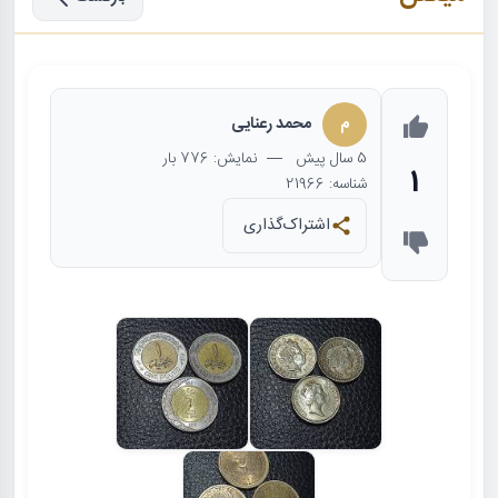
م
محمد رعنایی
5 سال
پیش
— نمایش: 776 بار
1
شناسه: 21966
اشتراک‌گذاری