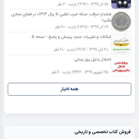
15 آذر 1399 - 26971 بازدید - 2 نظر
هشدار؛ مراقب «سکه ضرب تقلبی 5 ریال 1313» در فضای مجازی
باشید!
09 آذر 1399 - 78218 بازدید - 60 نظر
امکانات و تغییرات جدید پرسش و پاسخ - نسخه 5
20 آبان 1399 - 26616 بازدید - 20 نظر
اختلال بدلیل بروز رسانی
25 شهریور 1399 - 19442 بازدید - 6 نظر
همه اخبار
فروش کتاب تخصصی و تاریخی