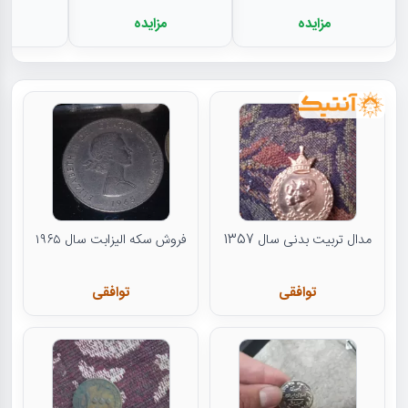
مزایده
مزایده
م
مدال تربیت بدنی سال 1357
فروش سکه الیزابت سال ۱۹۶۵
توافقی
توافقی