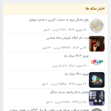
اخبار سکه ها
رفع مشکل ورود به حساب کاربری با شماره موبایل
15 شهریور 1404 - 2661 بازدید - 6 نظر
ثبت نام کارگاه آموزش سکه شناسی
14 تیر 1403 - 34464 بازدید - 23 نظر
نوروز 1403 مبارک باد
29 اسفند 1402 - 16069 بازدید
نوروز 1400 مبارک باد
29 اسفند 1399 - 19545 بازدید - 2 نظر
معرفی مدال یادبود سردار جنگل
15 آذر 1399 - 26971 بازدید - 2 نظر
هشدار؛ مراقب «سکه ضرب تقلبی 5 ریال 1313» در فضای مجازی