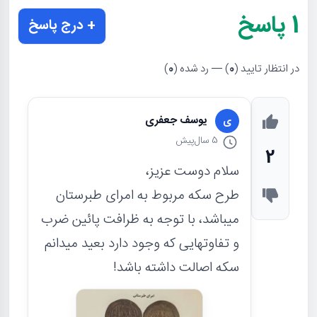
1
پاسخ
+ درج پاسخ
در انتظار تایید (
0
) — رد شده (
0
)
یوسف جعفری
ی
5 سال
پیش
2
سلام دوست عزیز،
طرح سکه مربوط به امرای طبرستان
میباشد، با توجه به ظرافت پائین ضرب
و تفاوتهایی که وجود دارد بعید میدانم
سکه اصالت داشته باشد!