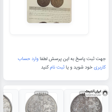
جهت ثبت پاسخ به این پرسش لطفا
وارد حساب
کاربری
خود شوید و یا
ثبت نام
کنید
31
093833
093834