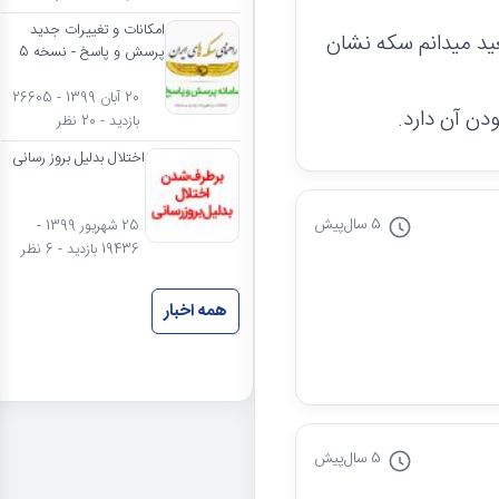
امکانات و تغییرات جدید
یکل، فلذا بعید میدانم سکه نشان
پرسش و پاسخ - نسخه 5
20 آبان 1399 - 26605
دن آن دارد.
بازدید - 20 نظر
اختلال بدلیل بروز رسانی
5 سال
پیش
25 شهریور 1399 -
19436 بازدید - 6 نظر
همه اخبار
5 سال
پیش