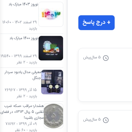
نوروز 1403 مبارک باد
+ درج پاسخ
29 اسفند 1402 - 16060
بازدید
نوروز 1400 مبارک باد
29 اسفند 1399 - 19540
5 سال
پیش
بازدید - 2 نظر
معرفی مدال یادبود سردار
جنگل
15 آذر 1399 - 26967
بازدید - 2 نظر
هشدار؛ مراقب «سکه ضرب
تقلبی 5 ریال 1313» در فضای
مجازی باشید!
5 سال
پیش
09 آذر 1399 - 78192
بازدید - 60 نظر