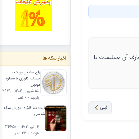
اریخ نامتعارف آن جعلیست یا
اخبار سکه ها
رفع مشکل ورود به
حساب کاربری با شماره
موبایل
15 شهریور 1404 - 2649
بازدید - 6 نظر
قبلی
ثبت نام کارگاه آموزش سکه
شناسی
14 تیر 1403 - 34450
بازدید - 23 نظر