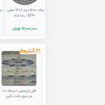
سکه 5000 دینار 1306 خطی -
EF40 - رضا شاه
16,000,000 تومان
قالی ابریشمی دستباف ۱۰۰
متر مربع بافت نائین