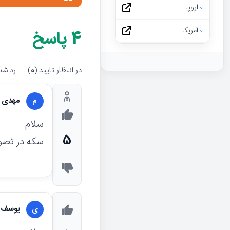
اروپا
آمریکا
4
پاسخ
در انتظار تایید (
0
) — رد شده
مهدی 
م
سلام
5
سکه در تصو
یوسف 
ی