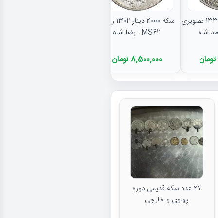
نتایج بیشتر...
سکه 5000 دینار 1335 تصویری
سکه 2000 دینار 1304 رایج -
MS62 - رضا شاه
8,500,000 تومان
۲۷ عدد سکه قدیمی دوره
پهلوی و خارجی