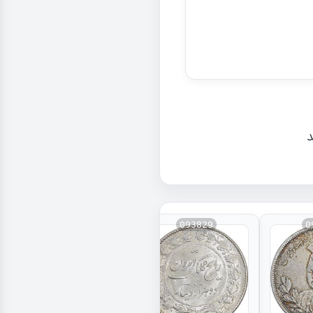
د
093829
0