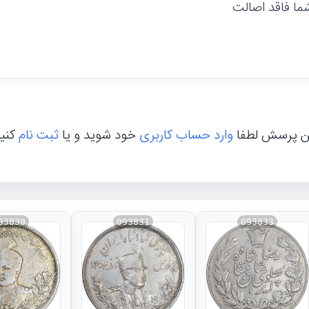
ما فاقد اصالت
ن پرسش لطفا
وارد حساب کاربری
خود شوید و یا
ثبت نام
کنی
93830
093831
093833