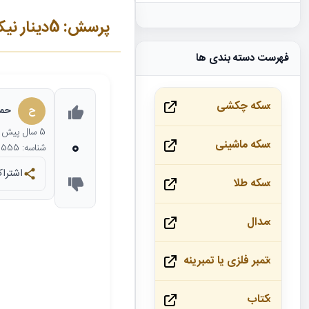
پرسش: 5دینار نیکل 1314؟؟
فهرست دسته بندی ها
سکه چکشی
ح
حمی
5 سال
پیش
0
سکه ماشینی
شناسه: 21555
اشتراک
سکه طلا
مدال
تمبر فلزی یا تمبرینه
کتاب