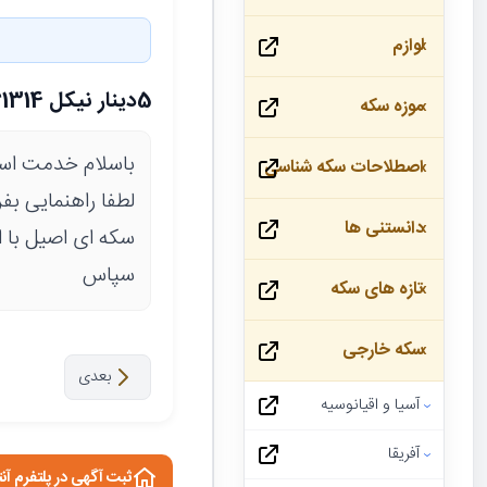
لوازم
5دینار نیکل 1314؟؟
موزه سکه
باسلام خدمت اسا
اصطلاحات سکه شناسی
دانستنی ها
سکه ای اصیل با ار
سپاس
تازه های سکه
سکه خارجی
بعدی
آسیا و اقیانوسیه
آفریقا
ثبت آگهی در پلتفرم آن