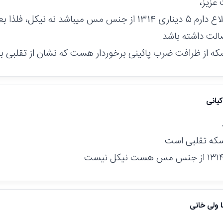
عزیز،
تاجائیکه اطلاع دارم 5 دیناری 1314 از جنس مس میباشد نه ن
الت داشته باشد.
سکه از ظرافت ضرب پائینی برخوردار هست که نشان از تقلبی بو
یانی
سکه تقلبی است
ا ولی خانی