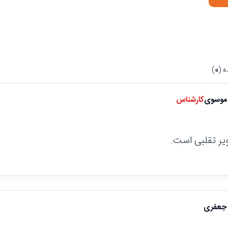
 (
0
)
موسوی
کارشناس
یر تقلبی است.
جعفری