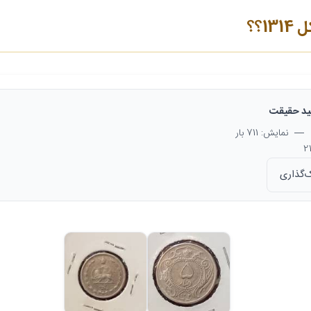
د حقیقت
— نمایش: 711 بار
‌گذاری