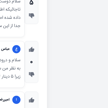
سلام دوست 
5
داده شده اص
جدا از این 
عباس ک
ع
سلام و درود
0
به نظر من 
زیرا ۵ دینار ۱۳۱۴ از جنس مس هست نیکل نیست
امیررض
ا