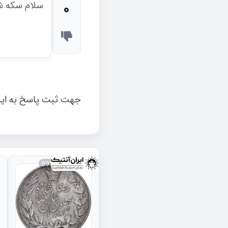
سلام سکه ش
0
جهت ثبت پاسخ به ای
093834