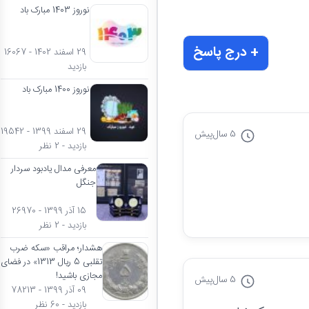
نوروز 1403 مبارک باد
+ درج پاسخ
29 اسفند 1402 - 16067
بازدید
نوروز 1400 مبارک باد
29 اسفند 1399 - 19542
5 سال
پیش
بازدید - 2 نظر
معرفی مدال یادبود سردار
جنگل
15 آذر 1399 - 26970
بازدید - 2 نظر
هشدار؛ مراقب «سکه ضرب
تقلبی 5 ریال 1313» در فضای
مجازی باشید!
5 سال
پیش
09 آذر 1399 - 78213
بازدید - 60 نظر