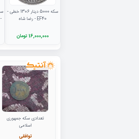
سکه 5000 دینار 1306 خطی -
EF40 - رضا شاه
16,000,000 تومان
تعدادی سکه جمهوری
اسلامی
توافقی