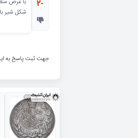
با عرض سلا
-2
شکل شیر با
جهت ثبت پاسخ به ای
093834