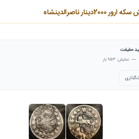
دینار ناصرالدینشاه
د حقیقت
— نمایش: 953 بار
‌گذاری