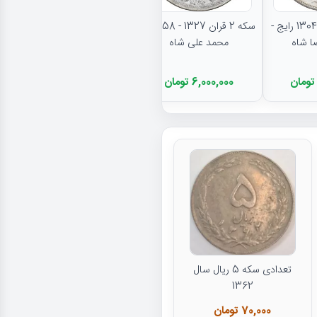
سکه 2000 دینار 1304 رایج -
سکه 2 قران 1327 - AU58 -
محمد علی شاه
6,000,000 تومان
تعدادی سکه 5 ریال سال
1362
70,000 تومان