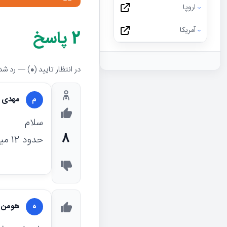
اروپا
آمریکا
2
پاسخ
در انتظار تایید (
0
) — رد شده
مهدی 
م
سلام
8
حدود 12 میلیون تومان ارزش دارد.
هومن 
ه