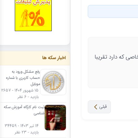
به ارور خاصی که دارد تقریبا
اخبار سکه ها
رفع مشکل ورود به
حساب کاربری با شماره
موبایل
15 شهریور 1404 - 2657
بازدید - 6 نظر
قبلی
ثبت نام کارگاه آموزش سکه
شناسی
14 تیر 1403 - 34459
بازدید - 23 نظر