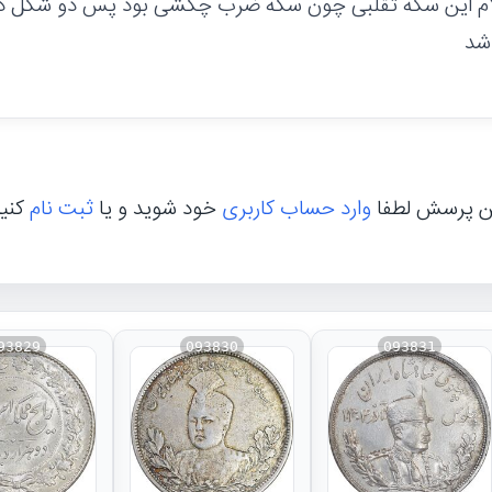
م این سکه تقلبی چون سکه ضرب چکشی بود پس دو شکل در 
شد
ن پرسش لطفا
وارد حساب کاربری
خود شوید و یا
ثبت نام
کنی
93829
093830
093831