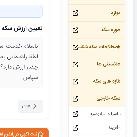
لوازم
تعیین ارزش سکه ارور 2000دینار ناصرا
موزه سکه
باسلام خدمت اسا
اصطلاحات سکه شناسی
دانستنی ها
چقدر ارزش دارد؟
سپاس
تازه های سکه
سکه خارجی
بعدی
آسیا و اقیانوسیه
آفریقا
ثبت آگهی در پلتفرم آن