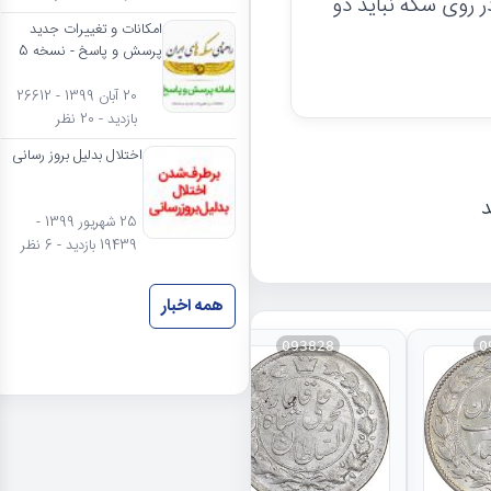
روی سکه نباید دو
امکانات و تغییرات جدید
پرسش و پاسخ - نسخه 5
20 آبان 1399 - 26612
بازدید - 20 نظر
اختلال بدلیل بروز رسانی
د
25 شهریور 1399 -
19439 بازدید - 6 نظر
همه اخبار
093828
0
نتایج بیشتر...