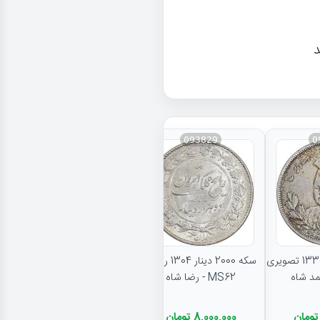
د
093829
0
نتایج بیشتر...
سکه 5000 دینار 1335 تصویری
سکه 2000 دینار 1304 رایج -
MS62 - رضا شاه
8,000,000 تومان