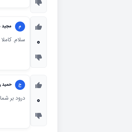
مجید 
م
سلام. کامل
0
حمید ر
ح
درود بر شما
0