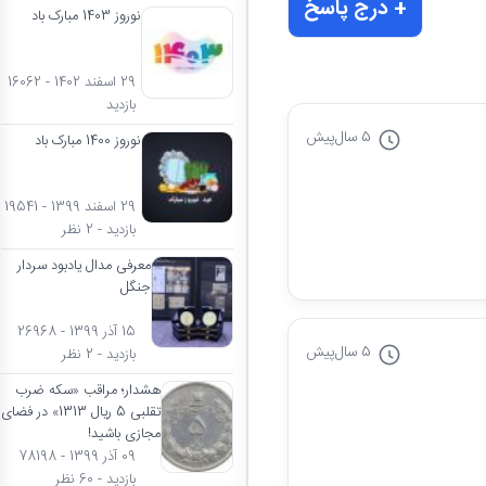
+ درج پاسخ
نوروز 1403 مبارک باد
29 اسفند 1402 - 16062
بازدید
5 سال
پیش
نوروز 1400 مبارک باد
29 اسفند 1399 - 19541
بازدید - 2 نظر
معرفی مدال یادبود سردار
جنگل
15 آذر 1399 - 26968
5 سال
پیش
بازدید - 2 نظر
هشدار؛ مراقب «سکه ضرب
تقلبی 5 ریال 1313» در فضای
مجازی باشید!
09 آذر 1399 - 78198
بازدید - 60 نظر