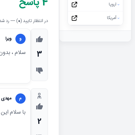
4
پاسخ
اروپا
آمریکا
در انتظار تایید (
0
) — رد شده
ویرا
و
سلام ، بدون
3
مهدی ش
م
با سلام این
2