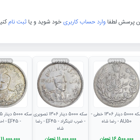
ن پرسش لطفا
وارد حساب کاربری
خود شوید و یا
ثبت نام
کنی
93830
093831
093833
سکه 5000 دینار 1306 خطی -
سکه 5000 دینار 1306 تصویری
AU50 - رضا شاه
- ضرب لنینگراد - EF45 - رضا
- EF45 - احمد شاه
شاه
16,500,000 تومان
11,000,000 تومان
11,000,000 تومان