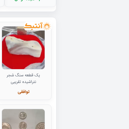
یک قطعه سنگ شجر
نتراشیده تقریبی
توافقی