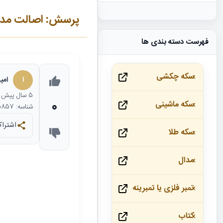
پرسش: اصالت مدال
فهرست دسته بندی ها
سکه چکشی
ا
امی
5 سال
پیش
0
سکه ماشینی
شناسه: 20857
اشتراک
سکه طلا
مدال
تمبر فلزی یا تمبرینه
کتاب