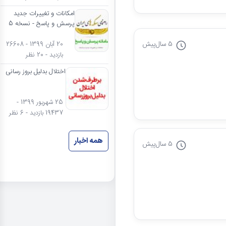
امکانات و تغییرات جدید
پرسش و پاسخ - نسخه 5
5 سال
پیش
20 آبان 1399 - 26608
بازدید - 20 نظر
اختلال بدلیل بروز رسانی
25 شهریور 1399 -
19437 بازدید - 6 نظر
همه اخبار
5 سال
پیش