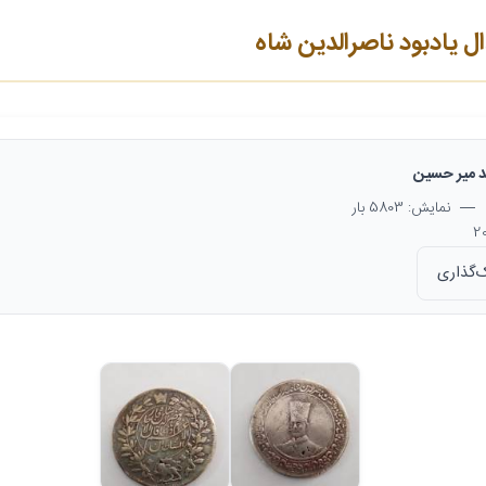
 یادبود ناصرالدین شاه
د میر حسین
— نمایش: 5803 بار
‌گذاری