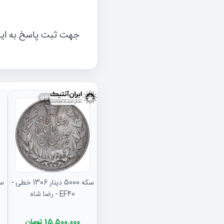
جهت ثبت پاسخ به ای
093834
سکه 5000 دینار 1306 خطی -
EF40 - رضا شاه
15,500,000 تومان