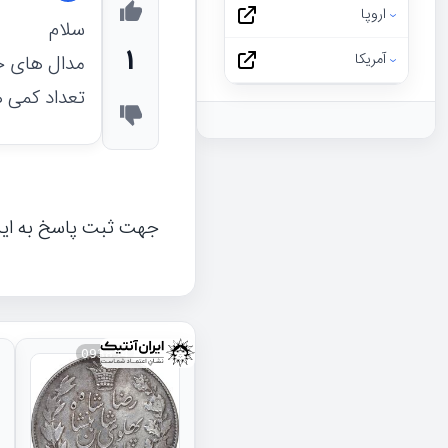
اروپا
سلام
1
آمریکا
تعداد کمی هم با تاریخ 1355 نیز ضرب شده ک
جهت ثبت پاسخ به ای
093834