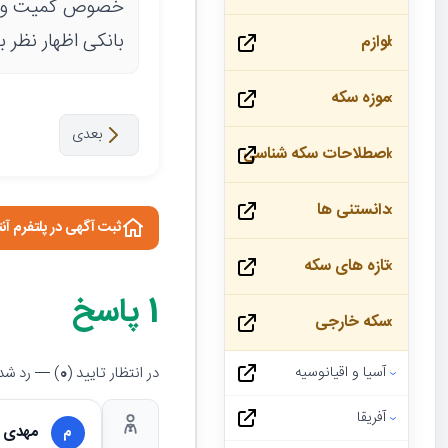
خصوص کمیت و قی
بانکی اظهار نظر ب
لوازم
موزه سکه
بعدی
اصطلاحات سکه شناسی
دانستنی ها
ثبت آگهی در پلتفرم آن
تازه های سکه
1
پاسخ
سکه خارجی
در انتظار تایید (
0
) — رد شده
آسیا و اقیانوسیه
آفریقا
مهدی 
م