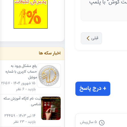
ت گوش" با پلمپ
قبلی
اخبار سکه ها
رفع مشکل ورود به
حساب کاربری با شماره
موبایل
15 شهریور 1404 - 2657
+ درج پاسخ
بازدید - 6 نظر
ثبت نام کارگاه آموزش سکه
شناسی
14 تیر 1403 - 34459
5 سال
پیش
بازدید - 23 نظر