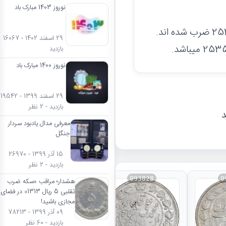
نوروز 1403 مبارک باد
مدال های جشن‌های پنجاهمین سال سلطنت پهلوی، معمولا با تاریخ 2535 ضرب شده اند.
29 اسفند 1402 - 16067
بازدید
نوروز 1400 مبارک باد
29 اسفند 1399 - 19542
بازدید - 2 نظر
د
معرفی مدال یادبود سردار
جنگل
15 آذر 1399 - 26970
بازدید - 2 نظر
093828
0
هشدار؛ مراقب «سکه ضرب
تقلبی 5 ریال 1313» در فضای
مجازی باشید!
09 آذر 1399 - 78213
بازدید - 60 نظر