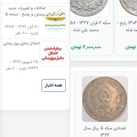
امکانات و تغییرات جدید
نتایج بیشتر...
پرسش و پاسخ - نسخه 5
سکه 2000 دینار 1304 رایج -
سکه 2 قران 1327 - AU58 -
20 آبان 1399 - 26612
محمد علی شاه
بازدید - 20 نظر
اختلال بدلیل بروز رسانی
6,000,000 تومان
25 شهریور 1399 -
19439 بازدید - 6 نظر
همه اخبار
تعدادی سکه 5 ریال سال
1362