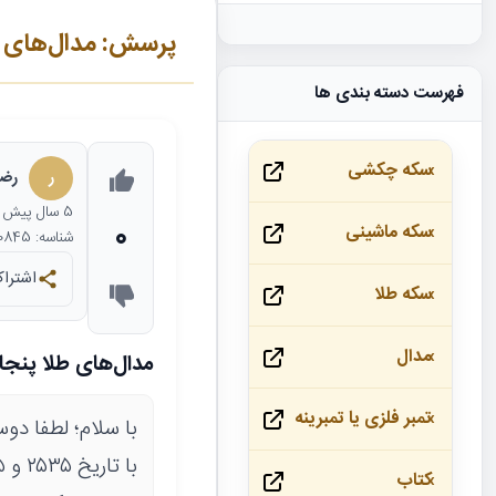
پرسش: مدال‌های 
فهرست دسته بندی ها
سکه چکشی
ر
رضا
5 سال
پیش
0
سکه ماشینی
شناسه: 20845
اشتراک
سکه طلا
مدال
مدال‌های طلا پن
تمبر فلزی یا تمبرینه
با سلام؛ لطفا د
کتاب