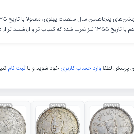
ه کمیاب تر و ارزشمند تر از 2535 میباشد.
ن پرسش لطفا
وارد حساب کاربری
خود شوید و یا
ثبت نام
کنی
93829
093830
093831