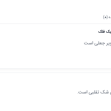
 (
0
)
نیک فلک
یر جعلی است
ن شک تقلبی است.