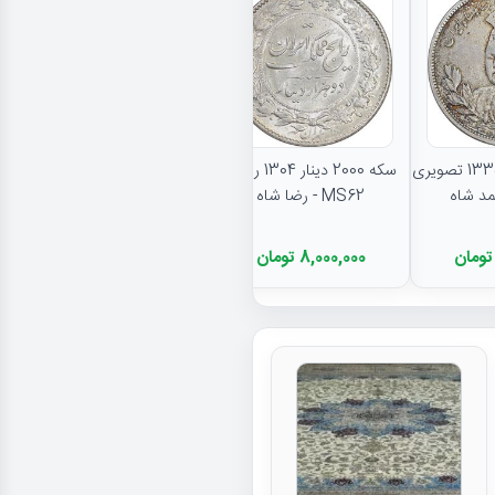
نتایج بیشتر...
سکه 5000 دینار 1335 تصویری
سکه 2000 دینار 1304 رایج -
MS62 - رضا شاه
8,000,000 تومان