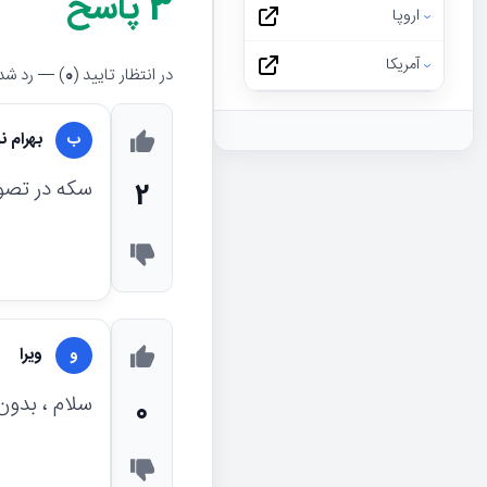
3
پاسخ
اروپا
آمریکا
در انتظار تایید (
0
) — رد شده
بهرام 
ب
سکه در تصو
2
ویرا
و
سلام ، بدو
0