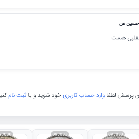
حسین ض
تقلبی هست
ن پرسش لطفا
وارد حساب کاربری
خود شوید و یا
ثبت نام
کنی
93830
093831
093833