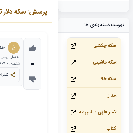
پرسش: سکه دلار تجا
فهرست دسته بندی ها
سکه چکشی
خ
خشا
5 سال
پیش
0
سکه ماشینی
شناسه: 19720
اشتراک
سکه طلا
مدال
تمبر فلزی یا تمبرینه
کتاب