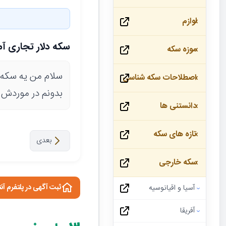
لوازم
سکه دلار تجاری آمریک
موزه سکه
سلام من یه سکه د
اصطلاحات سکه شناسی
بدونم در موردش
دانستنی ها
تازه های سکه
بعدی
سکه خارجی
ثبت آگهی در پلتفرم آن
آسیا و اقیانوسیه
آفریقا