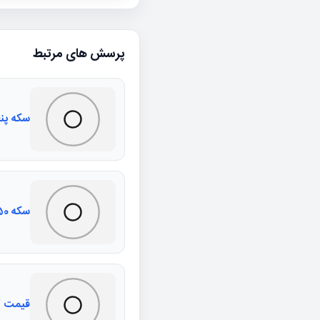
پرسش های مرتبط
سکه پنج
سکه 50ریالی 60 دور جمهوری
قیمت ک