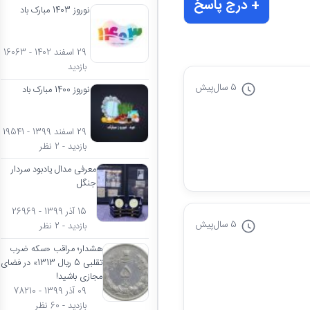
+ درج پاسخ
نوروز 1403 مبارک باد
29 اسفند 1402 - 16063
بازدید
5 سال
پیش
نوروز 1400 مبارک باد
29 اسفند 1399 - 19541
بازدید - 2 نظر
معرفی مدال یادبود سردار
جنگل
15 آذر 1399 - 26969
5 سال
پیش
بازدید - 2 نظر
هشدار؛ مراقب «سکه ضرب
تقلبی 5 ریال 1313» در فضای
مجازی باشید!
09 آذر 1399 - 78210
بازدید - 60 نظر