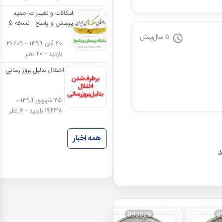
امکانات و تغییرات جدید
پرسش و پاسخ - نسخه 5
5 سال
پیش
20 آبان 1399 - 26609
بازدید - 20 نظر
اختلال بدلیل بروز رسانی
25 شهریور 1399 -
19438 بازدید - 6 نظر
همه اخبار
د
093829
0