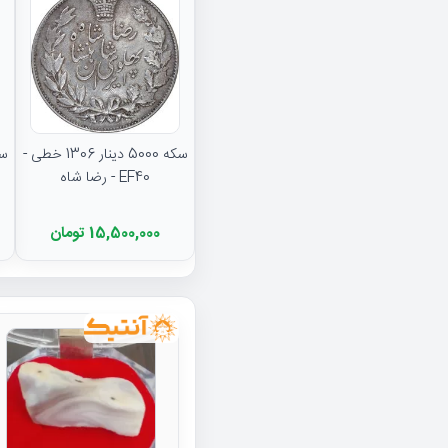
سکه 5000 دینار 1306 خطی -
EF40 - رضا شاه
15,500,000 تومان