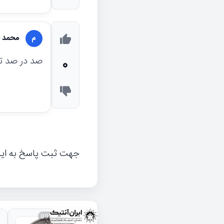
محمد 
م
صد در صد 
0
جهت ثبت پاسخ به ای
093834