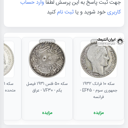
جهت ثبت پاسخ به این پرسش لطفا
وارد حساب
کاربری
خود شوید و یا
ثبت نام
کنید
66
093967
093968
سکه 10 فرانک 1932
سکه 50 فلس 1931 فیصل
جمهوری سوم - EF45 -
یکم - VF30 - عراق
متحده - MS62 - مکزیک
فرانسه
مزایده
مزایده
م