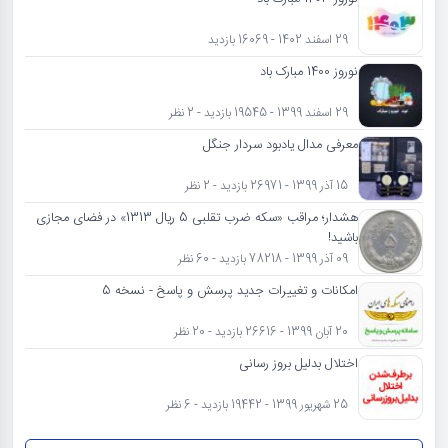
29 اسفند 1402 - 16069 بازدید
نوروز 1400 مبارک باد
29 اسفند 1399 - 19545 بازدید - 2 نظر
معرفی مدال یادبود سردار جنگل
15 آذر 1399 - 26971 بازدید - 2 نظر
هشدار؛ مراقب «سکه ضرب تقلبی 5 ریال 1313» در فضای مجازی
باشید!
09 آذر 1399 - 78218 بازدید - 60 نظر
امکانات و تغییرات جدید پرسش و پاسخ - نسخه 5
20 آبان 1399 - 26616 بازدید - 20 نظر
اختلال بدلیل بروز رسانی
25 شهریور 1399 - 19442 بازدید - 6 نظر