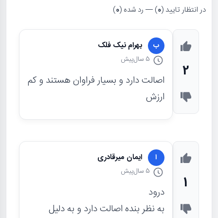
در انتظار تایید (
0
) — رد شده (
0
)
بهرام نیک فلک
ب
5 سال
پیش
2
اصالت دارد و بسیار فراوان هستند و کم
ارزش
ایمان میرقادری
ا
5 سال
پیش
1
درود
به نظر بنده اصالت دارد و به دلیل