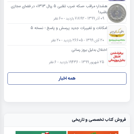
هشدار؛ مراقب «سکه ضرب تقلبی 5 ریال 1313» در فضای مجازی
باشید!
09 آذر 1399 - 78192 بازدید - 60 نظر
امکانات و تغییرات جدید پرسش و پاسخ - نسخه 5
20 آبان 1399 - 26605 بازدید - 20 نظر
اختلال بدلیل بروز رسانی
25 شهریور 1399 - 19436 بازدید - 6 نظر
همه اخبار
فروش کتاب تخصصی و تاریخی