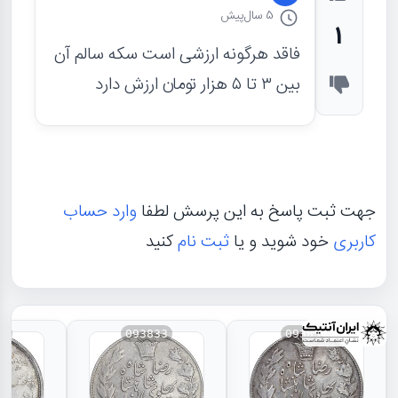
5 سال
پیش
1
فاقد هرگونه‌ ارزشی است سکه سالم آن
بین ۳ تا ۵ هزار تومان ارزش دارد
جهت ثبت پاسخ به این پرسش لطفا
وارد حساب
کاربری
خود شوید و یا
ثبت نام
کنید
31
093833
093834