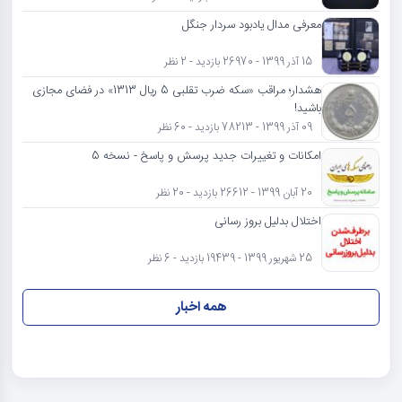
معرفی مدال یادبود سردار جنگل
15 آذر 1399 - 26970 بازدید - 2 نظر
هشدار؛ مراقب «سکه ضرب تقلبی 5 ریال 1313» در فضای مجازی
باشید!
09 آذر 1399 - 78213 بازدید - 60 نظر
امکانات و تغییرات جدید پرسش و پاسخ - نسخه 5
20 آبان 1399 - 26612 بازدید - 20 نظر
اختلال بدلیل بروز رسانی
25 شهریور 1399 - 19439 بازدید - 6 نظر
همه اخبار