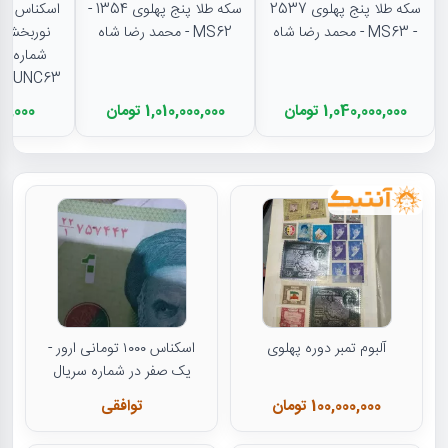
سکه طلا پنج پهلوی 2537
سکه طلا پنج پهلوی 1354 -
- MS63 - محمد رضا شاه
MS62 - محمد رضا شاه
نوربخش) ف
شماره نی
UNC63 - جمهوری اسلامی
1,040,000,000 تومان
1,010,000,000 تومان
8,000,000
آلبوم تمبر دوره پهلوی
اسکناس ۱۰۰۰ تومانی ارور -
یک صفر در شماره سریال
100,000,000 تومان
توافقی