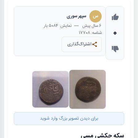
س
سپهر سوری
6 سال
پیش
— نمایش: 5084 بار
0
شناسه: 17708
اشتراک‌گذاری
برای دیدن تصویر بزرگ وارد شوید
سکه چکشی مسی