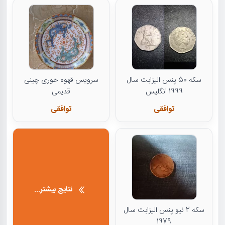
سکه 50 پنس الیزابت سال
سرویس قهوه خوری چینی
1999 انگلیس
قدیمی
توافقی
توافقی
نتایج بیشتر...
سکه 2 نیو پنس الیزابت سال
1979