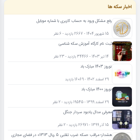
اخبار سکه ها
رفع مشکل ورود به حساب کاربری با شماره موبایل
15 شهریور 1404 - 2667 بازدید - 6 نظر
ثبت نام کارگاه آموزش سکه شناسی
14 تیر 1403 - 34466 بازدید - 23 نظر
نوروز 1403 مبارک باد
29 اسفند 1402 - 16069 بازدید
نوروز 1400 مبارک باد
29 اسفند 1399 - 19545 بازدید - 2 نظر
معرفی مدال یادبود سردار جنگل
15 آذر 1399 - 26971 بازدید - 2 نظر
هشدار؛ مراقب «سکه ضرب تقلبی 5 ریال 1313» در فضای مجازی