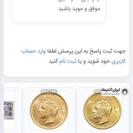
موفق و موید باشید
جهت ثبت پاسخ به این پرسش لطفا
وارد حساب
کاربری
خود شوید و یا
ثبت نام
کنید
27
094266
094267