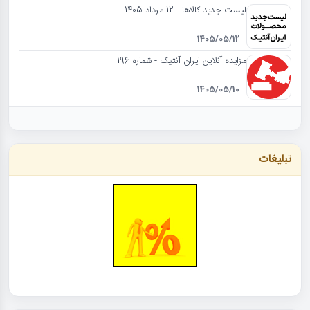
لیست جدید کالاها - 12 مرداد 1405
1405/05/12
مزایده آنلاین ایران آنتیک - شماره 196
1405/05/10
تبلیغات