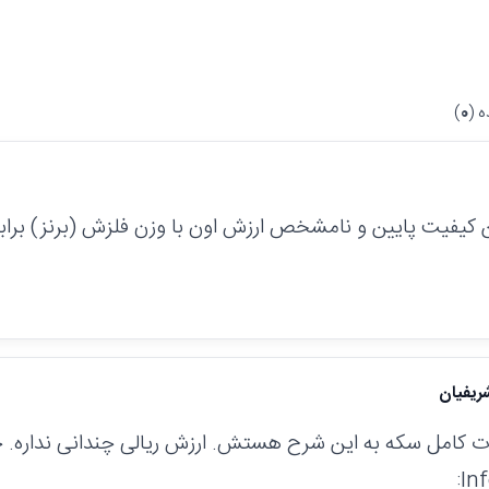
 (
0
)
ريفيان
کامل سکه به این شرح هستش. ارزش ریالی چندانی نداره. حدود ۴ یا ۵ هزار
In