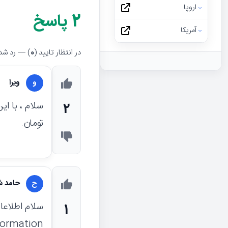
اروپا
2
پاسخ
آمریکا
در انتظار تایید (
0
) — رد شده
ویرا
و
2
تومان.
حامد ش
ح
سلام اطلاعات 
1
formation: