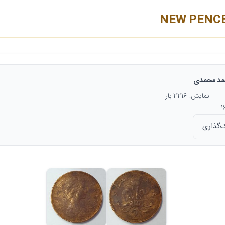
د محمدی
— نمایش: 2216 بار
‌گذاری