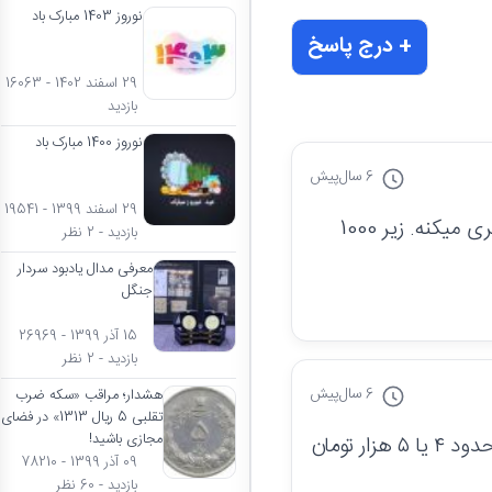
نوروز 1403 مبارک باد
+ درج پاسخ
29 اسفند 1402 - 16063
بازدید
نوروز 1400 مبارک باد
6 سال
پیش
29 اسفند 1399 - 19541
سلام ، با این کیفیت پایین و نامشخص ارزش اون با وزن فلزش (برنز) برابری میکنه. زیر 1000
بازدید - 2 نظر
معرفی مدال یادبود سردار
جنگل
15 آذر 1399 - 26969
بازدید - 2 نظر
6 سال
پیش
هشدار؛ مراقب «سکه ضرب
تقلبی 5 ریال 1313» در فضای
مجازی باشید!
 تومان
09 آذر 1399 - 78210
بازدید - 60 نظر