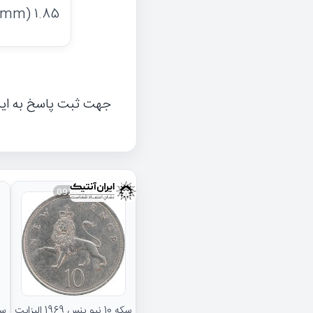
(mm) 1.85
جهت ثبت پاسخ به ای
092676
سکه 10 نیو پنس 1969 الیزابت