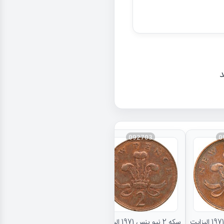
د
092703
0
نتایج بیشتر...
سکه 2 نیو پنس 1971 الیزابت
سکه 2 نیو پنس 1971 الیزابت