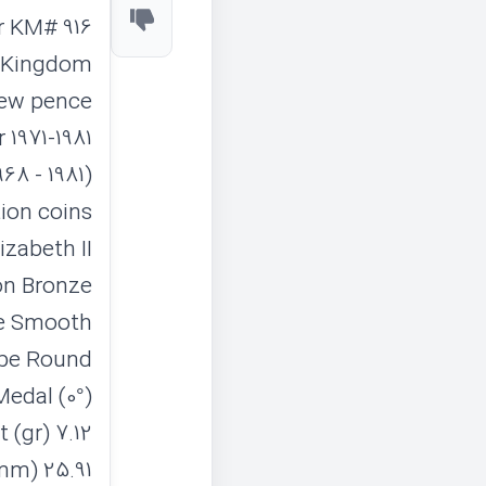
 KM# 916
d Kingdom
ew pence
 1971-1981
68 - 1981)
tion coins
izabeth II
on Bronze
e Smooth
pe Round
edal (0°)
 (gr) 7.12
mm) 25.91