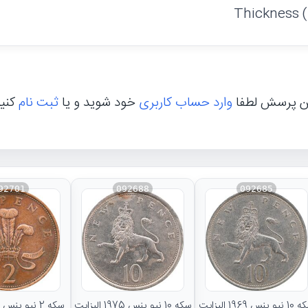
Thickness 
ن پرسش لطفا
وارد حساب کاربری
خود شوید و یا
ثبت نام
کنی
92701
092688
092685
سکه 10 نیو پنس 1969 الیزابت
سکه 10 نیو پنس 1975 الیزابت