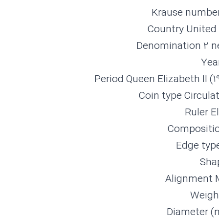
Krause number
Country Unite
Denomination 2 n
Year
Period Queen Elizabeth II (19
Coin type Circula
Ruler El
Compositi
Edge typ
Sha
Alignment M
Weight
Diameter (