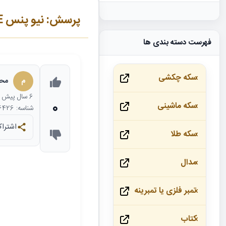
پرسش: نیو پنس NEW PENCE
فهرست دسته بندی ها
سکه چکشی
م
محم
6 سال
پیش
0
سکه ماشینی
شناسه: 16426
اشتراک
سکه طلا
مدال
تمبر فلزی یا تمبرینه
کتاب