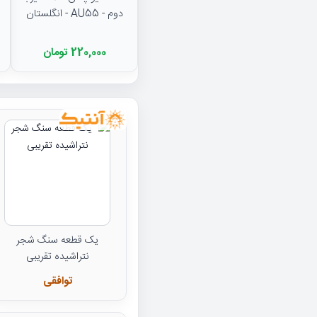
دوم - AU55 - انگلستان
220,000 تومان
یک قطعه سنگ شجر
نتراشیده تقریبی
توافقی