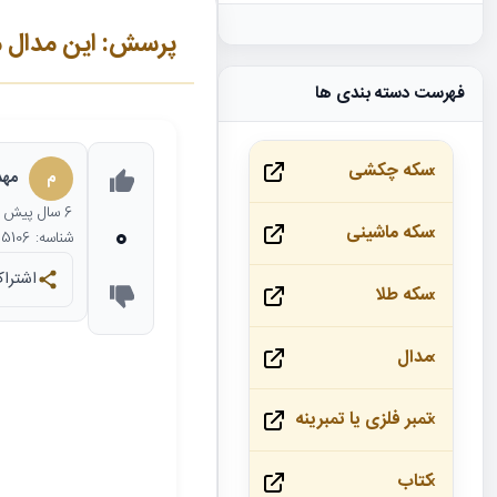
پرسش: این مدال
فهرست دسته بندی ها
سکه چکشی
م
مهد
6 سال
پیش
0
سکه ماشینی
شناسه: 15106
اشتراک
سکه طلا
مدال
تمبر فلزی یا تمبرینه
کتاب