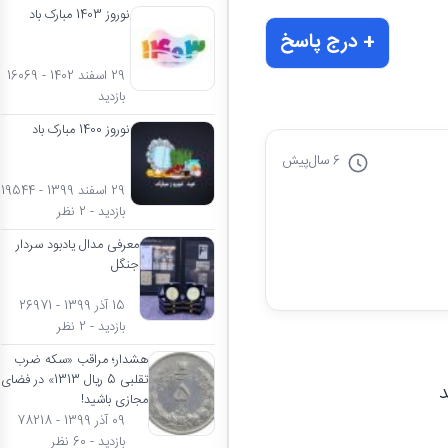
نوروز 1403 مبارک باد
+ درج پاسخ
29 اسفند 1402 - 16069
بازدید
نوروز 1400 مبارک باد
6 سال
پیش
29 اسفند 1399 - 19544
بازدید - 2 نظر
معرفی مدال یادبود سردار
جنگل
15 آذر 1399 - 26971
بازدید - 2 نظر
هشدار؛ مراقب «سکه ضرب
تقلبی 5 ریال 1313» در فضای
د
مجازی باشید!
09 آذر 1399 - 78218
بازدید - 60 نظر