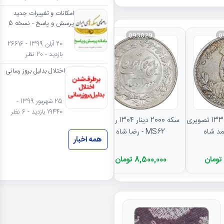
امکانات و تغییرات جدید
پرسش و پاسخ - نسخه 5
093829
0
20 آبان 1399 - 26616
بازدید - 20 نظر
اختلال بدلیل بروز رسانی
نتایج بیشتر...
25 شهریور 1399 -
19440 بازدید - 6 نظر
سکه 5000 دینار 1335 تصویری
سکه 2000 دینار 1304 رایج -
MS62 - رضا شاه
همه اخبار
8,500,000 تومان