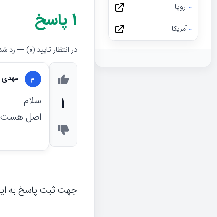
اروپا
1
پاسخ
آمریکا
در انتظار تایید (
0
) — رد شده
مهدی 
م
سلام
1
اصل هست, م
جهت ثبت پاسخ به ای