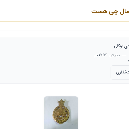
 مال چی هست
ی توکلی
— نمایش: 1754 بار
‌گذاری