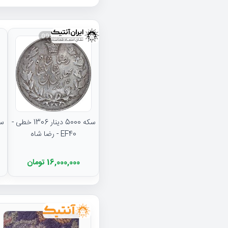
093834
سکه 5000 دینار 1306 خطی -
EF40 - رضا شاه
16,000,000 تومان