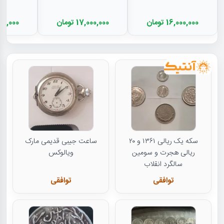
16,000,000 تومان
17,000,000 تومان
11,500,000
سکه یک ریالی ۱۳۶۱ و ۲۰
ساعت جیبی قدیمی مارک
ریالی هجرت و سومین
ویالوکس
سالگرد انقلاب
توافقی
توافقی