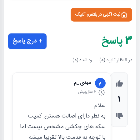
ثبت آگهی در پلتفرم آنتیک
3
پاسخ
+ درج پاسخ
در انتظار تایید (
0
) — رد شده (
0
)
مهدی _م
م
6 سال
پیش
1
سلام
به نظر دارای اصالت هستن, کمیت
سکه های چکشی مشخص نیست اما
با توجه به قدمت بالا تقریبا میشه