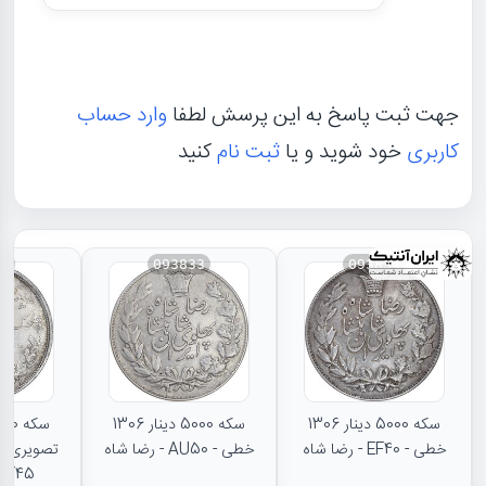
جهت ثبت پاسخ به این پرسش لطفا
وارد حساب
کاربری
خود شوید و یا
ثبت نام
کنید
31
093833
093834
سکه 5000 دینار 1306
سکه 5000 دینار 1306
خطی - EF40 - رضا شاه
خطی - AU50 - رضا شاه
تصویری - 
EF45 - رضا شا