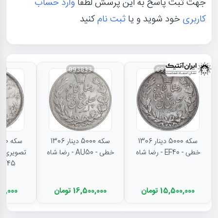
جهت ثبت پاسخ به این پرسش لطفا
وارد حساب
کاربری
خود شوید و یا
ثبت نام
کنید
31
093833
093834
سکه 5000 دینار 1306
سکه 5000 دینار 1306
خطی - EF40 - رضا شاه
خطی - AU50 - رضا شاه
تصویری - 
EF45 - رضا شا
15,500,000 تومان
16,500,000 تومان
11,000,000