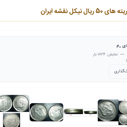
 نیکل نقشه ایران
ی _م
— نمایش: 1824 بار
‌گذاری