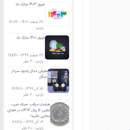
نوروز 1403 مبارک باد
29 اسفند 1402 - 16062
بازدید
نوروز 1400 مبارک باد
29 اسفند 1399 - 19541
بازدید - 2 نظر
معرفی مدال یادبود سردار
جنگل
15 آذر 1399 - 26968
بازدید - 2 نظر
هشدار؛ مراقب «سکه ضرب
تقلبی 5 ریال 1313» در فضای
مجازی باشید!
09 آذر 1399 - 78198
بازدید - 60 نظر