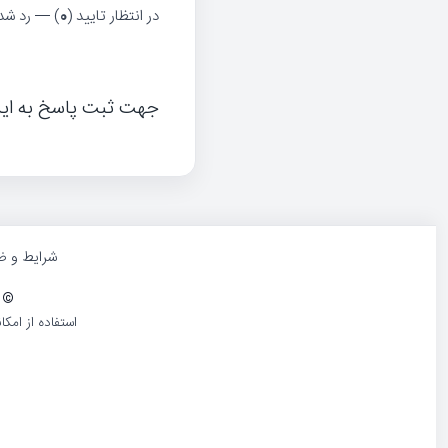
در انتظار تایید (
0
) — رد شده
جهت ثبت پاسخ به ای
شرایط و ض
©
1386-1405 کلیه حقوق و محتوا
استفاده از امک