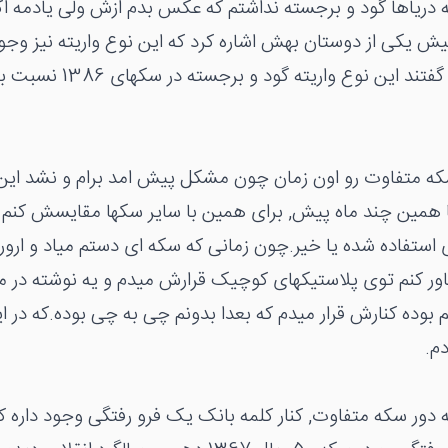
13 نوشته دریاها گود و برجسته نداشتم که عکس بدم ازش ولی یادمه اگ
یکی از دوستان بهش اشاره کرد که این نوع واریته نیز وجود
13 دور سکه متفاوت رو اون زمان چون مشکل پیش امد برام و نشد ای
 همین چند ماه پیش, برای همین با سایر سکها مقایسش کنم که
ستفاده شده یا خیر.چون زمانی که سکه ای دستم میاد و ارور و 
اور کنم توی پلاستیکهای کوچیک قرارش میدم و یه نوشته در مو
هم بوده کنارش قرار میدم که بعدا بدونم چی به چی بوده.که در 
م.
13 نوشته دور سکه متفاوت, کنار کلمه بانک یک فرو رفتگی وجود داره 