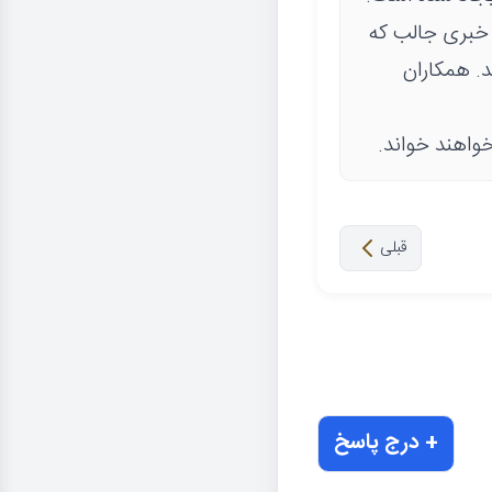
ی خبری جالب که
د. همکاران
واهند خواند.
قبلی
+ درج پاسخ