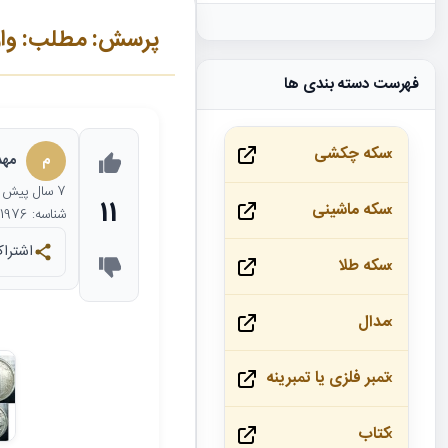
پرسش: مطلب: واریته های 50 ریال
فهرست دسته بندی ها
سکه چکشی
م
مهد
7 سال
پیش
11
سکه ماشینی
شناسه: 11976
اشتراک
سکه طلا
مدال
تمبر فلزی یا تمبرینه
کتاب