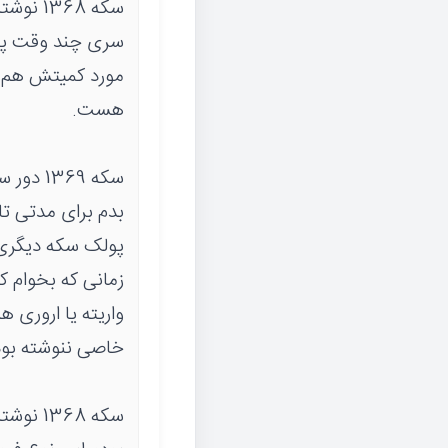
سکه 68
سری چند وقت پیش 
هست.
سکه 69
بدم برای مدتی تا
پولک سکه دیگری ا
زمانی که بخوام ک
واریته یا اروری 
خاصی ننوشته بود
سکه 68