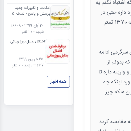
ه اشتباه نکنم یه
امکانات و تغییرات جدید
 داره حتی در
پرسش و پاسخ - نسخه 5
مورد کمیتش هم گفتند این نوع واریته گود و برجسته در سکهای 1386 نسبت به 1370 کمتر
20 آبان 1399 - 26608
بازدید - 20 نظر
اختلال بدلیل بروز رسانی
ن سرگرمی ادامه
25 شهریور 1399 -
 بدونم از
19437 بازدید - 6 نظر
واریته داره تا
رد اینکه چه
همه اخبار
این سکه چیز
که مقایسه کرده