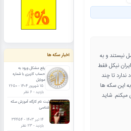
 نیستند و به
اخبار سکه ها
یش خودم فکر میکردم 50 ریال نقش ایران نیکل فقط
رفع مشکل ورود به
د ندارد تا چند
حساب کاربری با شماره
موبایل
ه بیشتری به این سکه ها
15 شهریور 1404 - 2650
بازدید - 6 نظر
 میکنم. شاید
ثبت نام کارگاه آموزش سکه
شناسی
14 تیر 1403 - 34454
بازدید - 23 نظر