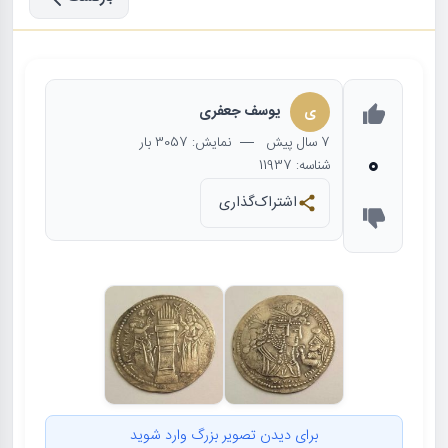
ی
یوسف جعفری
7 سال
پیش
— نمایش: 3057 بار
0
شناسه: 11937
اشتراک‌گذاری
برای دیدن تصویر بزرگ وارد شوید