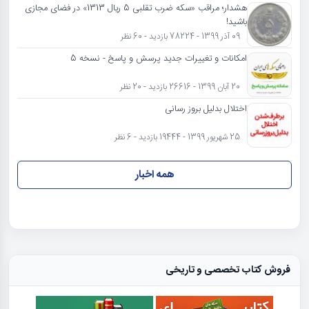
هشدار؛ مراقب «سکه ضرب تقلبی 5 ریال 1313» در فضای مجازی
باشید!
09 آذر 1399 - 78224 بازدید - 60 نظر
امکانات و تغییرات جدید پرسش و پاسخ - نسخه 5
20 آبان 1399 - 26616 بازدید - 20 نظر
اختلال بدلیل بروز رسانی
25 شهریور 1399 - 19444 بازدید - 6 نظر
همه اخبار
فروش کتاب تخصصی و تاریخی