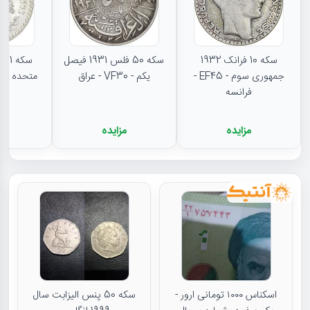
سکه 10 فرانک 1932
سکه 50 فلس 1931 فیصل
جمهوری سوم - EF45 -
یکم - VF30 - عراق
متحده - MS62 - مکزیک
فرانسه
مزایده
مزایده
م
اسکناس ۱۰۰۰ تومانی ارور -
سکه 50 پنس الیزابت سال