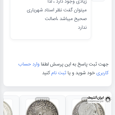
زیادی وجود دارد ، لذا
میتوان گفت نظر استاد شهریاری
صحیح میباشد ،اصالت
ندارد
جهت ثبت پاسخ به این پرسش لطفا
وارد حساب
کاربری
خود شوید و یا
ثبت نام
کنید
66
093967
093968