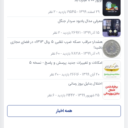
نوروز 1400 مبارک باد
29 اسفند 1399 - 19545 بازدید - 2 نظر
معرفی مدال یادبود سردار جنگل
15 آذر 1399 - 26971 بازدید - 2 نظر
هشدار؛ مراقب «سکه ضرب تقلبی 5 ریال 1313» در فضای مجازی
باشید!
09 آذر 1399 - 78218 بازدید - 60 نظر
امکانات و تغییرات جدید پرسش و پاسخ - نسخه 5
20 آبان 1399 - 26616 بازدید - 20 نظر
اختلال بدلیل بروز رسانی
25 شهریور 1399 - 19442 بازدید - 6 نظر
همه اخبار