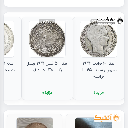
66
093967
093968
سکه 10 فرانک 1932
سکه 50 فلس 1931 فیصل
جمهوری سوم - EF45 -
یکم - VF30 - عراق
متحده - MS62 - مکزیک
فرانسه
مزایده
مزایده
م