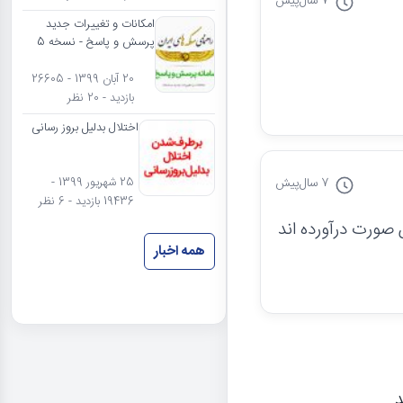
7 سال
پیش
امکانات و تغییرات جدید
پرسش و پاسخ - نسخه 5
20 آبان 1399 - 26605
بازدید - 20 نظر
اختلال بدلیل بروز رسانی
7 سال
پیش
25 شهریور 1399 -
19436 بازدید - 6 نظر
ین صورت درآورده اند
همه اخبار
د