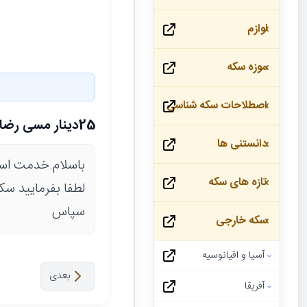
لوازم
موزه سکه
اصطلاحات سکه شناسی
25دینار مسی رضاشاه
دانستنی ها
باسلام.خدمت اسا
تازه های سکه
لطفا بفرمایید س
سپاس
سکه خارجی
آسیا و اقیانوسیه
بعدی
آفریقا