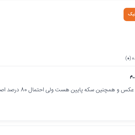
تیک
 (
0
)
_م
 و همچنین سکه پایین هست ولی احتمال 80 درصد اصل هست