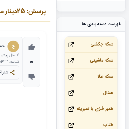
پرسش: 25دینار مسی رضاشاه
فهرست دسته بندی ها
سکه چکشی
ح
حمی
7 سال
پیش
0
سکه ماشینی
شناسه: 10423
اشتراک
سکه طلا
مدال
تمبر فلزی یا تمبرینه
کتاب