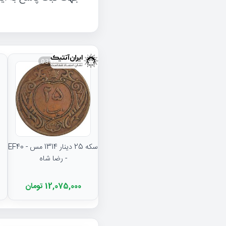
038292
سکه 25 دینار 1314 مس - EF40
- رضا شاه
12,075,000 تومان