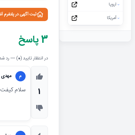
اروپا
ثبت آگهی در پلتفرم آن
آمریکا
3
پاسخ
در انتظار تایید (
0
) — رد شده
مهدی 
م
سلام کیفت عکس
1