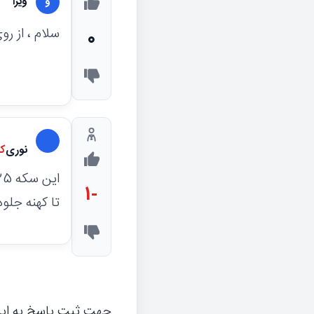
ویرا
و
سلام ، از 
0
نوری
ک
-1
تا کهنه جلوه
جهت ثبت پاسخ به ای