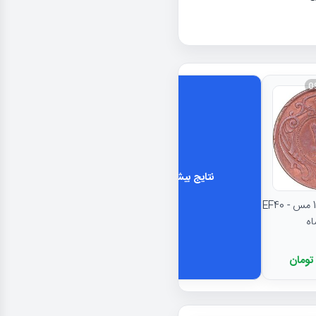
0
نتایج بیشتر...
سکه 25 دینار 1314 مس - EF40
اه