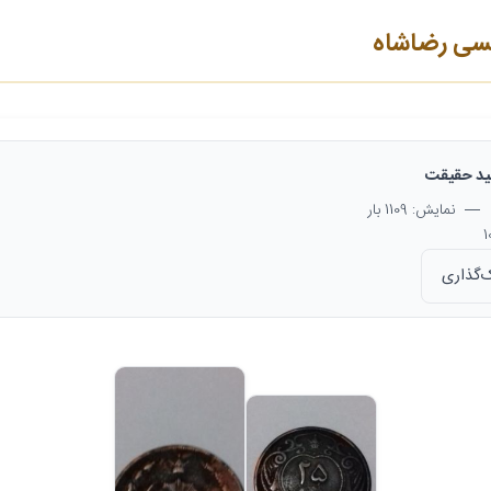
د حقیقت
— نمایش: 1109 بار
‌گذاری