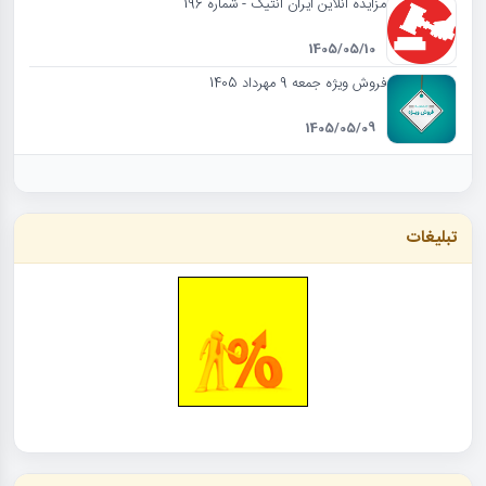
مزایده آنلاین ایران آنتیک - شماره 196
1405/05/10
فروش ویژه جمعه 9 مهرداد 1405
1405/05/09
تبلیغات