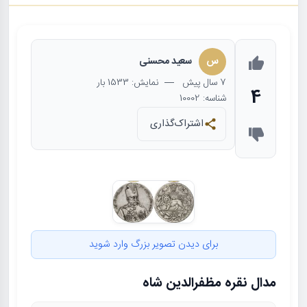
س
سعید محسنی
7 سال
پیش
— نمایش: 1533 بار
4
شناسه: 10002
اشتراک‌گذاری
برای دیدن تصویر بزرگ وارد شوید
مدال نقره مظفرالدین شاه