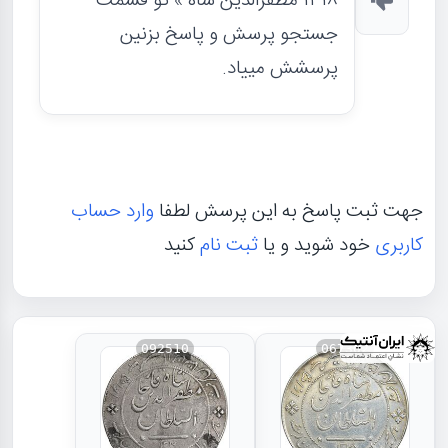
۱۳۱۸ مظفرالدین شاه » تو قسمت
جستجو پرسش و پاسخ بزنین
پرسشش مییاد.
جهت ثبت پاسخ به این پرسش لطفا
وارد حساب
کاربری
خود شوید و یا
ثبت نام
کنید
092510
067302