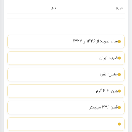
تاریخ
تاج
سال ضرب: از 1326 و 1327
ضرب: ایران
جنس: نقره
وزن: 4.6 گرم
قطر: 23.1 میلیمتر