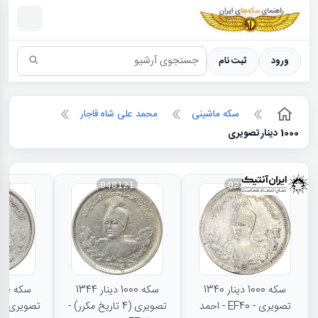
سکه ها ؛ راهنمای سکه شناسی
ورود
ثبت نام
سکه ماشینی
محمد علی شاه قاجار
1000 دینار تصویری
72
048121
022076
سکه 1000 دینار 1340
سکه 1000 دینار 1344
تصویری - EF40 - احمد
تصویری (4 تاریخ مکرر) -