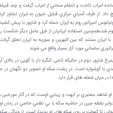
مانده اعراب تاخت و انتقام سختي از اعراب گرفت و چند قبيله 
داد. از طرف آسياي مركزي قبايل خيون به ايران تجاوز كردن
ت.در سال 363 يوليانوس امپراتور روم به ايران حمله كرد و شاپور با 
م شد،همچنين استفاده ايرانيان از فيل عامل ديگر شكست روم
با ايران بستند كه بين النهرين و سوريه به ايران تعلق گرفت.
اتوري ساساني مورد آزار بسيار واقع مي شوند
رخ شاپور دوم در حالیکه تاجی کنگره دار با گویی در بالای آن
ریدی با گوشواره است. در پشت سکه او تصویر دو نگهبان در 
 در میان شعله های قرار دارد.
 شاهد معتبري بر ابهت و زيبايي اوست كه در آثار مورخين ر
واير نقطه چين در حاشيه سكه با بي نظمي خاصي در زمان او 
ني تا كهولت بر روي سكه هاي او پديدار است. از ويژگي سكه 