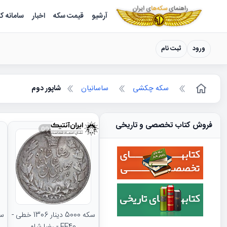
سکه ها ؛ راهنمای سکه شناسی
آرشیو
قیمت سکه
اخبار
سامانه ک
ورود
ثبت نام
سکه چکشی
ساسانیان
شاپور دوم
فروش کتاب تخصصی و تاریخی
093834
سکه 5000 دینار 1306 خطی -