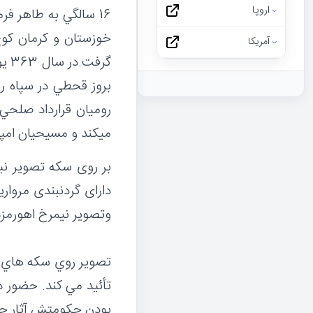
اروپا
16 سالگي به طاهر فر
خوزستان و كرمان كوچ 
آمریکا
گرف
بروز قحطي در سپاه رو
روميان قرارداد صلحي 
ميكند و مسيحيان امپر
بر روی سکه تصویر نیم
دارای گردنبندی مروا
وتصویر نیمرخ اهورمزدا
تصوير روي سكه هاي او
تأئيد مي كند. حضور د
بودن حكومتش آثار جوا