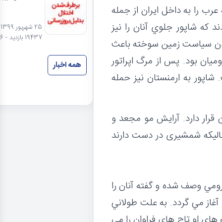
عرب را به داخل ايران از جمله
د كه شاپور جلوي آنان را نيز
25
19437 بازدید - 6 نظر
پيش كشيدن سياست زمين سوخته باعث
يان بود. پس از مرگ اپراتور
همه اخبار
 شاپور به ارمنستان نيز حمله
 قرار دارد. آرایش مو مجعد و
حالیکه شمشیری در دست دارند
ومي وصف شده و گفته آنان را
آغاز مي گردد. به علت طولاني
هاي او تاج هاي فراوان را مي