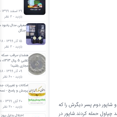
بازدید - 2 نظر
معرفی مدال یادبود س
جنگل
15 آذر 
بازدید - 2 نظر
هشدار؛ مراقب «سکه
تقلبی 5
مجازی باشید!
09 آذر 
بازدید - 60 نظر
امکانات و تغییرات جد
پرسش و پاسخ - نسخه
20 آ
د و شاپور دوم پسر ديگرش را كه
بازدید - 20 نظر
 چپاول حمله كردند.شاپور در
اختلال بدلیل بروز 