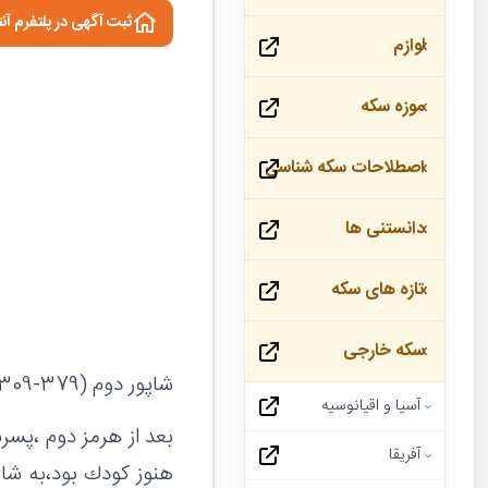
ثبت آگهی در پلتفرم آن
لوازم
موزه سکه
اصطلاحات سکه شناسی
دانستنی ها
تازه های سکه
سکه خارجی
شاپور دوم (379-309ميلادي)
آسیا و اقیانوسیه
بعد از هرمز دوم ،پسرش
آفریقا
هنوز كودك بود،به شاه