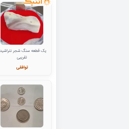
یک قطعه سنگ شجر نتراشید
تقریبی
توافقی