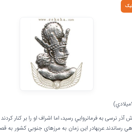
تیک
 آذر نرسی به فرمانروايي رسيد، اما اشراف او را بر كنار كردن
ي رساندند.عربهادر اين زمان به مرزهاي جنوبي كشور به قصد