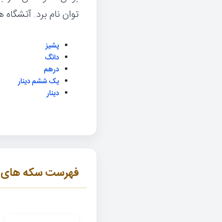
توان نام برد. آتشگاه
پشیز
دانگ
درهم
یک ششم دینار
دینار
فهرست سکه های ش