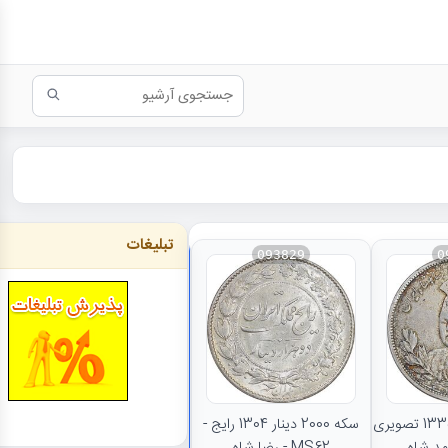
تبلیغات
093829
0
نتایج بیشتر...
سکه 5000 دینار 1335 تصویری
سکه 2000 دینار 1304 رایج -