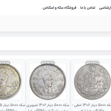
ارشناسی
تماس با ما
فروشگاه سکه و اسکناس
93830
093831
093833
سکه 5000 دینار 1306 خطی -
سکه 5000 دینار 1306 تصویری