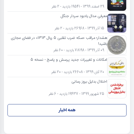
29 اسفند 1399 - 19541 بازدید - 2 نظر
معرفی مدال یادبود سردار جنگل
15 آذر 1399 - 26968 بازدید - 2 نظر
هشدار؛ مراقب «سکه ضرب تقلبی 5 ریال 1313» در فضای مجازی
باشید!
09 آذر 1399 - 78198 بازدید - 60 نظر
امکانات و تغییرات جدید پرسش و پاسخ - نسخه 5
20 آبان 1399 - 26608 بازدید - 20 نظر
اختلال بدلیل بروز رسانی
25 شهریور 1399 - 19437 بازدید - 6 نظر
همه اخبار