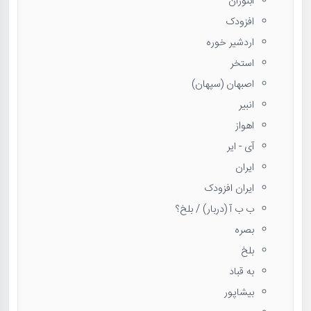
آبنوران
افزودک
اردشیر خوره
استخر
اصبهان (سپهان)
انبیر
اهواز
آی - ایر
ایران
ایران افزودک
ب ب آ (دربار) / بلخ؟
بصره
بلخ
به قباد
بیشاپور