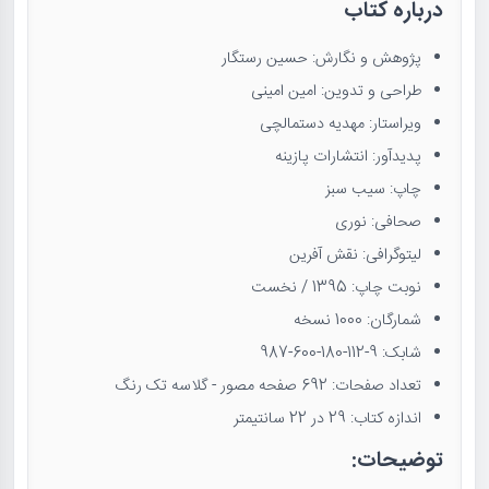
درباره کتاب
پژوهش و نگارش: حسین رستگار
طراحی و تدوین: امین امینی
ویراستار: مهدیه دستمالچی
پدیدآور: انتشارات پازینه
چاپ: سیب سبز
صحافی: نوری
لیتوگرافی: نقش آفرین
نوبت چاپ: 1395 / نخست
شمارگان: 1000 نسخه
شابک: 9-112-180-600-987
تعداد صفحات: 692 صفحه مصور - گلاسه تک رنگ
اندازه کتاب: 29 در 22 سانتیمتر
توضیحات: