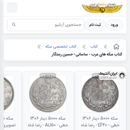
سکه ها ؛ راهنمای سکه شناسی
ورود
ثبت نام
کتاب
کتاب تخصصی سکه
کتاب سکه های عرب - ساسانی ؛ حسین رستگار
31
093833
093834
سکه 5000 دینار 1306
سکه 5000 دینار 1306
خطی - EF40 - رضا شاه
خطی - AU50 - رضا شاه
تصویری - 