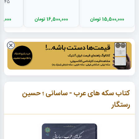
EF45 - رضا شا
15,500,000 تومان
16,500,000 تومان
11,000,000
کتاب سکه های عرب - ساسانی ؛ حسین
رستگار