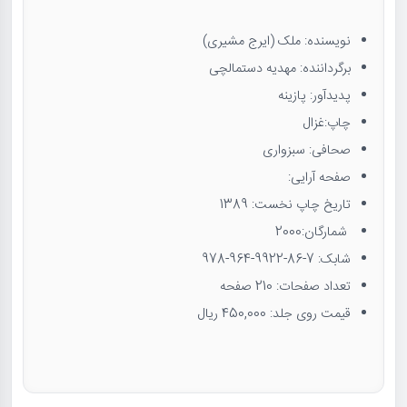
نویسنده: ملک (ایرج مشیری)
برگرداننده: مهدیه دستمالچی
پدیدآور: پازینه
چاپ:غزال
صحافی: سبزواری
صفحه آرایی:
تاریخ چاپ نخست: 1389
شمارگان:2000
شابک:
978-964-9922-86-7
تعداد صفحات: 210 صفحه
قیمت روی جلد: 450,000 ریال