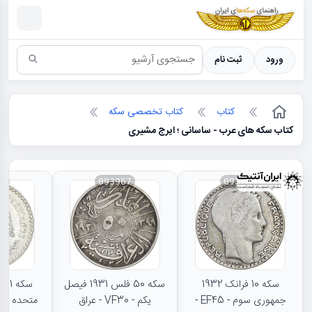
سکه ها ؛ راهنمای سکه شناسی
ورود
ثبت نام
کتاب
کتاب تخصصی سکه
کتاب سکه های عرب - ساسانی ؛ ایرج مشیری
66
093967
093968
سکه 10 فرانک 1932
سکه 50 فلس 1931 فیصل
جمهوری سوم - EF45 -
یکم - VF30 - عراق
متحده - MS62 - مکزیک