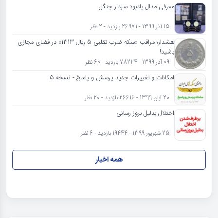
معرفی مدال یادبود سردار جنگل
15 آذر 1399 - 26971 بازدید - 2 نظر
هشدار؛ مراقب «سکه ضرب تقلبی 5 ریال 1313» در فضای مجازی
باشید!
09 آذر 1399 - 78224 بازدید - 60 نظر
امکانات و تغییرات جدید پرسش و پاسخ - نسخه 5
20 آبان 1399 - 26616 بازدید - 20 نظر
اختلال بدلیل بروز رسانی
25 شهریور 1399 - 19444 بازدید - 6 نظر
همه اخبار