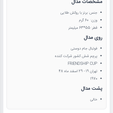
مشخصات مدال
جنس: برنز با روکش طلایی
وزن: 60 گرم
قطر: 55*63 میلیمتر
روی مدال
فوتبال جام دوستی
پرچم شش کشور شرکت کننده
FRIENDSHIP CUP
تهران 19 - 29 اسفند ماه 48
1970
پشت مدال
خالی