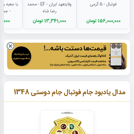
فوتبال - 5 گرمی
ولایتعهد ایران - EF - محمد
رضا شاه
- جمهو
156,000,000 تومان
13,341,000 تومان
1,601,000
مدال یادبود جام فوتبال جام دوستی 1348