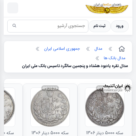
سکه ها ؛ راهنمای سکه شناسی
ورود
ثبت نام
مدال
جمهوری اسلامی ایران
مدال بانک ها
مدال نقره یادبود هشتاد و پنجمین سالگرد تاسیس بانک ملی ایران
31
093833
093834
سکه 5000 دینار 1306
سکه 5000 دینار 1306