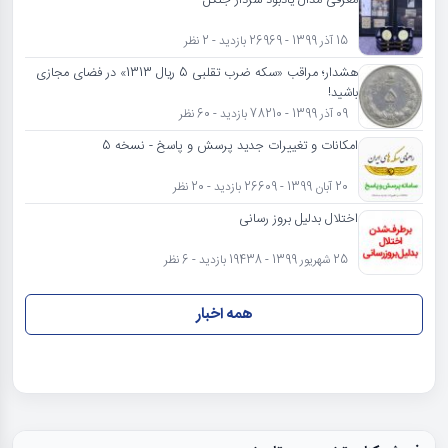
معرفی مدال یادبود سردار جنگل
15 آذر 1399 - 26969 بازدید - 2 نظر
هشدار؛ مراقب «سکه ضرب تقلبی 5 ریال 1313» در فضای مجازی
باشید!
09 آذر 1399 - 78210 بازدید - 60 نظر
امکانات و تغییرات جدید پرسش و پاسخ - نسخه 5
20 آبان 1399 - 26609 بازدید - 20 نظر
اختلال بدلیل بروز رسانی
25 شهریور 1399 - 19438 بازدید - 6 نظر
همه اخبار