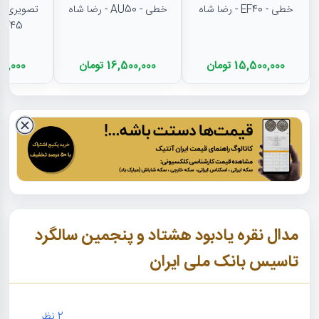
خطی - EF40 - رضا شاه
خطی - AU50 - رضا شاه
تصویری - 
EF45 - رضا شا
15,500,000 تومان
16,500,000 تومان
11,000,000
مدال نقره یادبود هشتاد و پنجمین سالگرد
تاسیس بانک ملی ایران
2
نظر