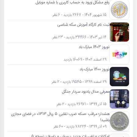
رفع مشکل ورود به حساب کاربری با شماره موبایل
15 شهریور 1404 - 2667 بازدید - 6 نظر
ثبت نام کارگاه آموزش سکه شناسی
14 تیر 1403 - 34466 بازدید - 23 نظر
نوروز 1403 مبارک باد
29 اسفند 1402 - 16069 بازدید
نوروز 1400 مبارک باد
29 اسفند 1399 - 19545 بازدید - 2 نظر
معرفی مدال یادبود سردار جنگل
15 آذر 1399 - 26971 بازدید - 2 نظر
هشدار؛ مراقب «سکه ضرب تقلبی 5 ریال 1313» در فضای مجازی
باشید!
09 آذر 1399 - 78224 بازدید - 60 نظر
امکانات و تغییرات جدید پرسش و پاسخ - نسخه 5