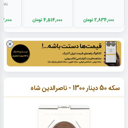
ناصرا
2,834,000 تومان
4,514,000 تومان
0,397,000
سکه 50 دینار 1300 - ناصرالدین شاه