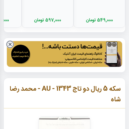
549,000 تومان
597,000 تومان
404,000 
سکه 5 ریال دو تاج 1343 - AU - محمد رضا
شاه