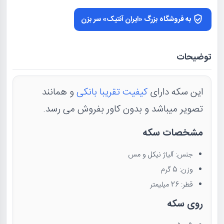
به فروشگاه بزرگ «ایران آنتیک» سر بزن
توضیحات
این سکه دارای
کیفیت تقریبا بانکی
و همانند
تصویر میباشد و بدون کاور بفروش می رسد.
مشخصات سکه
جنس: آلیاژ نیکل و مس
وزن: 5 گرم
قطر: 26 میلیمتر
روی سکه