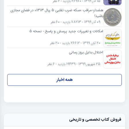
15 آذر 1399 - 26970 بازدید - 2 نظر
هشدار؛ مراقب «سکه ضرب تقلبی 5 ریال 1313» در فضای مجازی
باشید!
09 آذر 1399 - 78213 بازدید - 60 نظر
امکانات و تغییرات جدید پرسش و پاسخ - نسخه 5
20 آبان 1399 - 26612 بازدید - 20 نظر
اختلال بدلیل بروز رسانی
25 شهریور 1399 - 19439 بازدید - 6 نظر
همه اخبار
فروش کتاب تخصصی و تاریخی