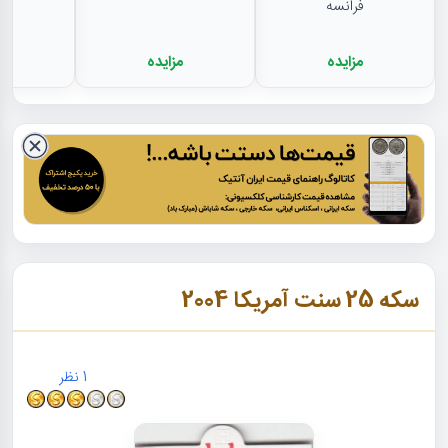
فرانسه
مزایده
مزایده
م
سکه 25 سنت آمریکا 2004
1
نظر