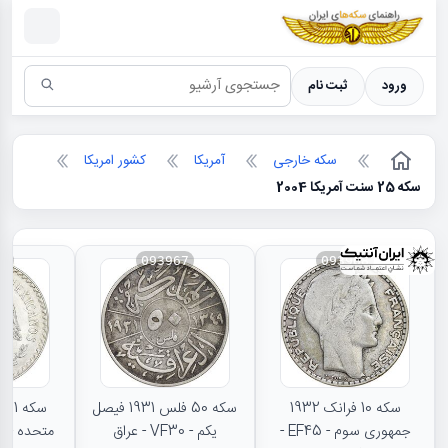
سکه ها ؛ راهنمای سکه شناسی
ورود
ثبت نام
سکه خارجی
آمریکا
کشور امریکا
سکه 25 سنت آمریکا 2004
66
093967
093968
سکه 10 فرانک 1932
سکه 50 فلس 1931 فیصل
جمهوری سوم - EF45 -
یکم - VF30 - عراق
متحده - MS62 - مکزیک