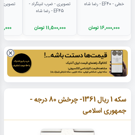
خطی - EF40 - رضا شاه
تصویری - ضرب لنینگراد -
EF45 - رضا شاه
16,000,000 تومان
11,500,000 تومان
11,500,000
سکه 1 ریال 1361- چرخش 80 درجه -
جمهوری اسلامی