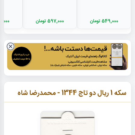
549,000 تومان
597,000 تومان
404,000 
سکه 1 ریال دو تاج 1344 - محمدرضا شاه