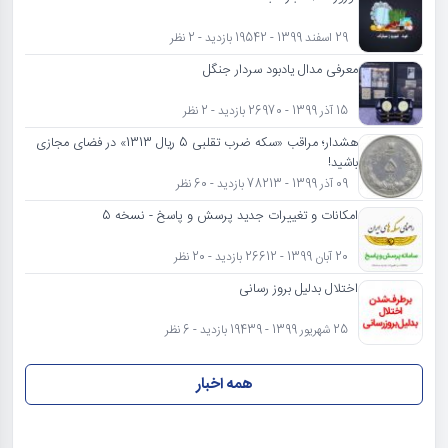
29 اسفند 1399 - 19542 بازدید - 2 نظر
معرفی مدال یادبود سردار جنگل
15 آذر 1399 - 26970 بازدید - 2 نظر
هشدار؛ مراقب «سکه ضرب تقلبی 5 ریال 1313» در فضای مجازی
باشید!
09 آذر 1399 - 78213 بازدید - 60 نظر
امکانات و تغییرات جدید پرسش و پاسخ - نسخه 5
20 آبان 1399 - 26612 بازدید - 20 نظر
اختلال بدلیل بروز رسانی
25 شهریور 1399 - 19439 بازدید - 6 نظر
همه اخبار