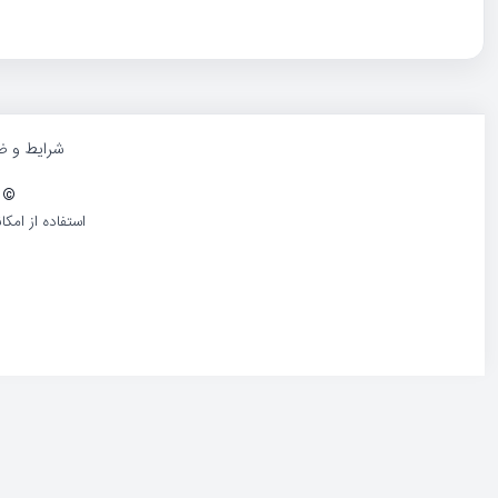
شرایط و ض
©
1386-1405 کلیه حقوق و محتوا
استفاده از امک