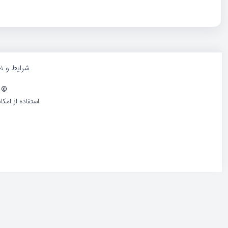
شرایط و ض
©
1386-1405 کلیه حقوق و محتوا
استفاده از امک