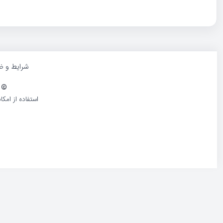
شرایط و ض
©
1386-1405 کلیه حقوق و محتوا
استفاده از امک