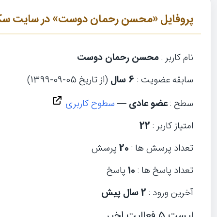
پروفایل «محسن رحمان دوست» در سایت سک
نام کاربر :
محسن رحمان دوست
سابقه عضویت :
6 سال
(از تاریخ 05-09-1399)
سطح :
عضو عادی
—
سطوح کاربری
امتیاز کاربر :
22
تعداد پرسش ها :
20
پرسش
تعداد پاسخ ها :
10
پاسخ
آخرین ورود :
2 سال پیش
لیست 5 فعالیت اخیر