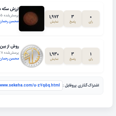
ارزش سکه ده 
پرسش‌شده 1399/11/05، 13:23
1,972
3
0
محسن رحمان
رای
پاسخ
نمایش
روش از بین 
پرسش‌شده 1399/10/28، 20:23
1,930
3
1
محسن رحمان
رای
پاسخ
نمایش
اشتراک‌گذاری پروفایل :
/www.sekeha.com/u-z7q5q.html