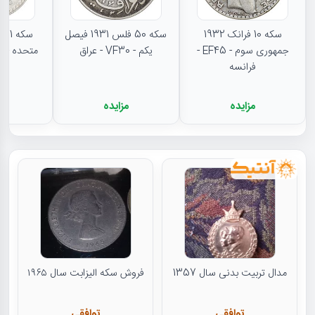
سکه 10 فرانک 1932
سکه 50 فلس 1931 فیصل
جمهوری سوم - EF45 -
یکم - VF30 - عراق
متحده - MS62 - مکزیک
فرانسه
مزایده
مزایده
م
مدال تربیت بدنی سال 1357
فروش سکه الیزابت سال ۱۹۶۵
توافقی
توافقی