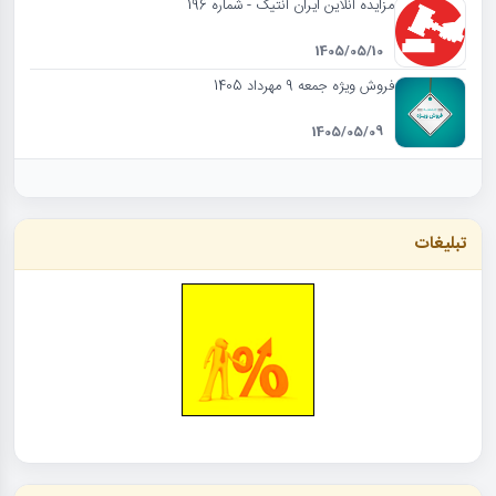
مزایده آنلاین ایران آنتیک - شماره 196
1405/05/10
فروش ویژه جمعه 9 مهرداد 1405
1405/05/09
تبلیغات